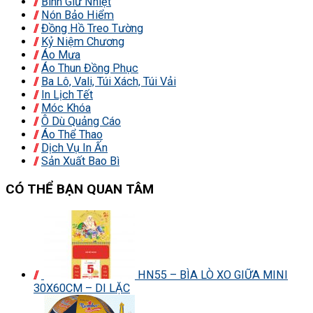
Bình Giữ Nhiệt
Nón Bảo Hiểm
Đồng Hồ Treo Tường
Kỷ Niệm Chương
Áo Mưa
Áo Thun Đồng Phục
Ba Lô, Vali, Túi Xách, Túi Vải
In Lịch Tết
Móc Khóa
Ô Dù Quảng Cáo
Áo Thể Thao
Dịch Vụ In Ấn
Sản Xuất Bao Bì
CÓ THỂ BẠN QUAN TÂM
HN55 – BÌA LÒ XO GIỮA MINI
30X60CM – DI LẶC