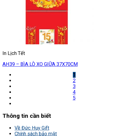
In Lịch Tết
AH39 – BÌA LÒ XO GIỮA 37X70CM
1
2
3
4
5
Thông tin cần biết
Về Đức Huy Gift
Chính sách bảo mật