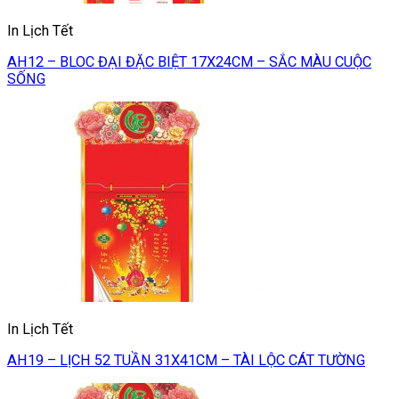
In Lịch Tết
AH12 – BLOC ĐẠI ĐẶC BIỆT 17X24CM – SẮC MÀU CUỘC
SỐNG
In Lịch Tết
AH19 – LỊCH 52 TUẦN 31X41CM – TÀI LỘC CÁT TƯỜNG