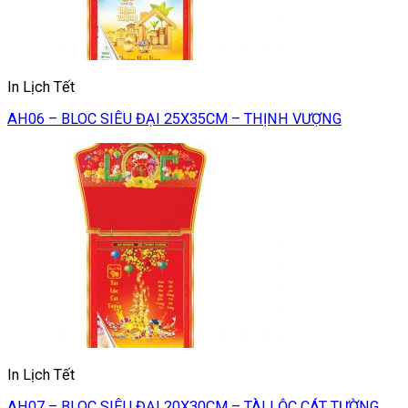
In Lịch Tết
AH06 – BLOC SIÊU ĐẠI 25X35CM – THỊNH VƯỢNG
In Lịch Tết
AH07 – BLOC SIÊU ĐẠI 20X30CM – TÀI LỘC CÁT TƯỜNG