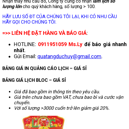
Nhận thấy nhu cầu đó, Công ty cũng có nhận
làm lịch số
lượng lớn
cho quý khách hàng, số lượng > 100.
HÃY LƯU SỐ ĐT CỦA CHÚNG TÔI LẠI, KHI CÓ NHU CẦU
HÃY GỌI CHO CHÚNG TÔI.
=>> LIÊN HỆ ĐẶT HÀNG VÀ BÁO GIÁ
:
HOTLINE:
0911951059
Ms.Ly
để báo giá nhanh
nhất
.
Gửi Email
:
quatangduchuy@gmail.com
.
BẢNG GIÁ IN QUẢNG CÁO LỊCH – GIÁ SỈ
BẢNG GIÁ LỊCH BLOC – GIÁ SỈ
Giá đã bao gồm in thông tin theo yêu cầu.
Giá trên chưa bao gồm VAT, chưa bao bì và cước vận
chuyển.
Với số lượng >3000 cuốn trở lên giảm giá 20%.