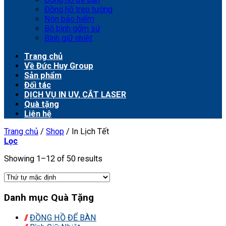
Đồng hồ treo tường
Nón bảo hiểm
Bộ bình gốm sứ
Bình giữ nhiệt
Trang chủ
Về Đức Huy Group
Sản phẩm
Đối tác
DỊCH VỤ IN UV, CẮT LASER
Quà tặng
Liên hệ
Trang chủ
/
Shop
/
In Lịch Tết
Lọc
Showing 1–12 of 50 results
Danh mục Quà Tặng
ĐỒNG HỒ ĐỂ BÀN