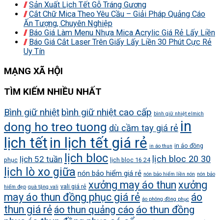
Sản Xuất Lịch Tết Gỗ Tráng Gương
Cắt Chữ Mica Theo Yêu Cầu – Giải Pháp Quảng Cáo
Ấn Tượng, Chuyên Nghiệp
Báo Giá Làm Menu Nhựa Mica Acrylic Giá Rẻ Lấy Liền
Báo Giá Cắt Laser Trên Giấy Lấy Liền 30 Phút Cực Rẻ
Uy Tín
MẠNG XÃ HỘI
TÌM KIẾM NHIỀU NHẤT
Bình giữ nhiệt
bình giữ nhiệt cao cấp
bình giữ nhiệt elmich
in
dong ho treo tuong
dù cầm tay giá rẻ
lịch tết
in lịch tết giá rẻ
in áo đồng
in áo thun
lịch bloc
lịch bloc 20 30
lịch 52 tuần
phục
lịch bloc 16 24
lịch lò xo giữa
nón bảo hiểm giá rẻ
nón bảo hiểm liền nón
nón bảo
xưởng may áo thun
xưởng
vali giá rẻ
hiểm đẹp
quà tặng vali
may áo thun đồng phục giá rẻ
áo
áo phông đồng phục
thun giá rẻ
áo thun quảng cáo
áo thun đồng