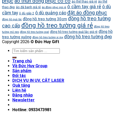
phục
áo thun đồng phục có cổ
áo thể thao giá rẻ
áo thể
ô cầm tay giá rẻ
ô dù
thao đẹp
áo đá banh giá rẻ
áo đồng phục giá rẻ
đặt áo đồng phục
cầm tay
ô dù quảng cáo
ô dù gấp 2
đồng hồ treo tường
đồng hồ treo tường 30cm
đồng hồ quả lắc
đồng hồ treo tường giá rẻ
cao cấp
đồng hồ treo
đồng hồ
đồng hồ treo tường quả lắc giá rẻ
tường mỏ neo
đồng hồ treo tường oval
đồng hồ treo tường đẹp
treo tường vuông
đồng hồ treo tường xi mạ
Copyright 2026 ©
Đức Huy Gift
Trang chủ
Về Đức Huy Group
Sản phẩm
Đối tác
DỊCH VỤ IN UV, CẮT LASER
Quà tặng
Liên hệ
Đăng nhập
Newsletter
Hotline: 0933473981