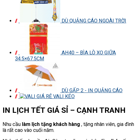
DÙ QUẢNG CÁO NGOÀI TRỜI
AH40 – BÌA LÒ XO GIỮA
34.5×67.5CM
DÙ GẤP 2 - IN QUẢNG CÁO
VALI KÉO
IN LỊCH TẾT GIÁ SỈ – CẠNH TRANH
Nhu cầu
làm lịch tặng khách hàng
, tặng nhân viên, gia đình
là rất cao vào cuối năm.