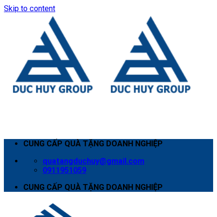
Skip to content
CUNG CẤP QUÀ TẶNG DOANH NGHIỆP
quatangduchuy@gmail.com
0911951059
CUNG CẤP QUÀ TẶNG DOANH NGHIỆP