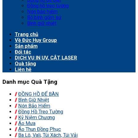
Đồng hồ treo tường
Nón bảo hiểm
Bộ bình gốm sứ
Bình giữ nhiệt
Trang chủ
Về Đức Huy Group
Sản phẩm
Đối tác
DỊCH VỤ IN UV, CẮT LASER
Quà tặng
Liên hệ
Danh mục Quà Tặng
ĐỒNG HỒ ĐỂ BÀN
Bình Giữ Nhiệt
Nón Bảo Hiểm
Đồng Hồ Treo Tường
Kỷ Niệm Chương
Áo Mưa
Áo Thun Đồng Phục
Ba Lô, Vali, Túi Xách, Túi Vải