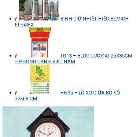
BÌNH GIỮ NHIỆT HIỆU ELMICH
EL-638X
TĐ13 – BLOC CỰC ĐẠI 25X35CM
– PHONG CẢNH VIỆT NAM
HN35 – LÒ XO GIỮA BỘ SỐ
37×68 CM