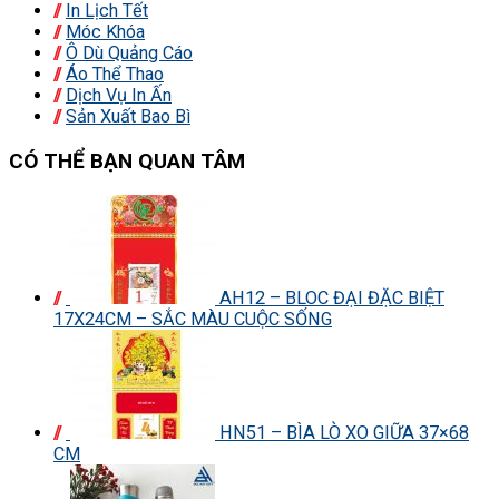
In Lịch Tết
Móc Khóa
Ô Dù Quảng Cáo
Áo Thể Thao
Dịch Vụ In Ấn
Sản Xuất Bao Bì
CÓ THỂ BẠN QUAN TÂM
AH12 – BLOC ĐẠI ĐẶC BIỆT
17X24CM – SẮC MÀU CUỘC SỐNG
HN51 – BÌA LÒ XO GIỮA 37×68
CM