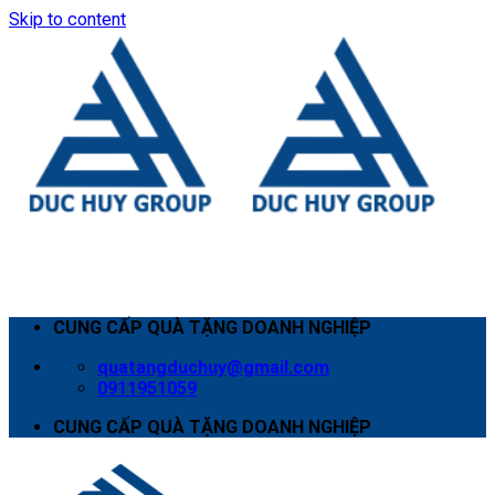
Skip to content
CUNG CẤP QUÀ TẶNG DOANH NGHIỆP
quatangduchuy@gmail.com
0911951059
CUNG CẤP QUÀ TẶNG DOANH NGHIỆP