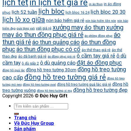
lịch tết
in lịch tết giá rẻ
in áo đồng
in áo thun
lịch bloc
lịch bloc 20 30
lịch 52 tuần
phục
lịch bloc 16 24
lịch lò xo giữa
nón bảo hiểm giá rẻ
nón bảo hiểm liền nón
nón bảo
xưởng may áo thun
xưởng
vali giá rẻ
hiểm đẹp
quà tặng vali
may áo thun đồng phục giá rẻ
áo
áo phông đồng phục
thun giá rẻ
áo thun quảng cáo
áo thun đồng
phục
áo thun đồng phục có cổ
áo thể thao giá rẻ
áo thể
ô cầm tay giá rẻ
ô dù
thao đẹp
áo đá banh giá rẻ
áo đồng phục giá rẻ
đặt áo đồng phục
cầm tay
ô dù quảng cáo
ô dù gấp 2
đồng hồ treo tường
đồng hồ treo tường 30cm
đồng hồ quả lắc
đồng hồ treo tường giá rẻ
cao cấp
đồng hồ treo
đồng hồ
đồng hồ treo tường quả lắc giá rẻ
tường mỏ neo
đồng hồ treo tường oval
đồng hồ treo tường đẹp
treo tường vuông
đồng hồ treo tường xi mạ
Copyright 2026 ©
Đức Huy Gift
Trang chủ
Về Đức Huy Group
Sản phẩm