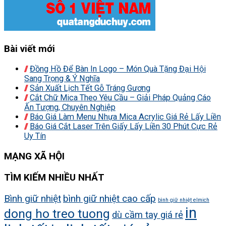
Bài viết mới
Đồng Hồ Để Bàn In Logo – Món Quà Tặng Đại Hội
Sang Trọng & Ý Nghĩa
Sản Xuất Lịch Tết Gỗ Tráng Gương
Cắt Chữ Mica Theo Yêu Cầu – Giải Pháp Quảng Cáo
Ấn Tượng, Chuyên Nghiệp
Báo Giá Làm Menu Nhựa Mica Acrylic Giá Rẻ Lấy Liền
Báo Giá Cắt Laser Trên Giấy Lấy Liền 30 Phút Cực Rẻ
Uy Tín
MẠNG XÃ HỘI
TÌM KIẾM NHIỀU NHẤT
Bình giữ nhiệt
bình giữ nhiệt cao cấp
bình giữ nhiệt elmich
in
dong ho treo tuong
dù cầm tay giá rẻ