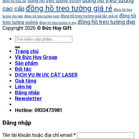
đồng hồ treo tường
đồng hồ treo tường 30cm
đồng hồ quả lắc
đồng hồ treo tường giá rẻ
cao cấp
đồng hồ treo
đồng hồ
đồng hồ treo tường quả lắc giá rẻ
tường mỏ neo
đồng hồ treo tường oval
đồng hồ treo tường đẹp
treo tường vuông
đồng hồ treo tường xi mạ
Copyright 2026 ©
Đức Huy Gift
Trang chủ
Về Đức Huy Group
Sản phẩm
Đối tác
DỊCH VỤ IN UV, CẮT LASER
Quà tặng
Liên hệ
Đăng nhập
Newsletter
Hotline: 0933473981
Đăng nhập
Tên tài khoản hoặc địa chỉ email
*