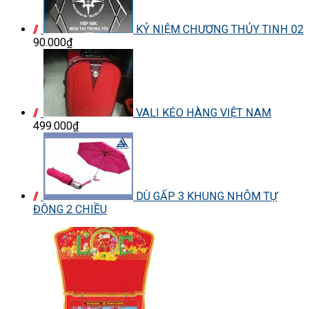
KỶ NIỆM CHƯƠNG THỦY TINH 02
90.000₫
VALI KÉO HÀNG VIỆT NAM
499.000₫
DÙ GẤP 3 KHUNG NHÔM TỰ
ĐỘNG 2 CHIỀU