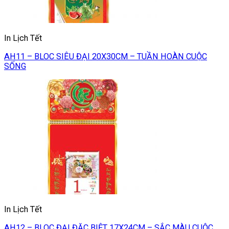
In Lịch Tết
AH11 – BLOC SIÊU ĐẠI 20X30CM – TUẦN HOÀN CUỘC
SỐNG
In Lịch Tết
AH12 – BLOC ĐẠI ĐẶC BIỆT 17X24CM – SẮC MÀU CUỘC