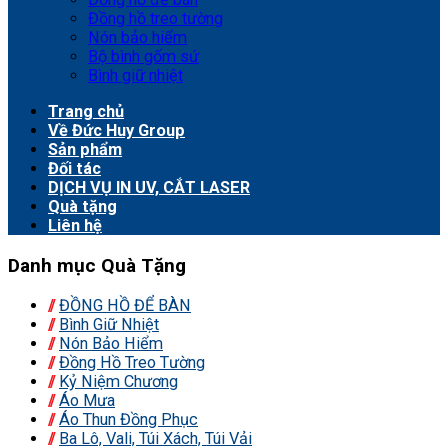
Đồng hồ treo tường
Nón bảo hiểm
Bộ bình gốm sứ
Bình giữ nhiệt
Trang chủ
Về Đức Huy Group
Sản phẩm
Đối tác
DỊCH VỤ IN UV, CẮT LASER
Quà tặng
Liên hệ
Danh mục Quà Tặng
ĐỒNG HỒ ĐỂ BÀN
Bình Giữ Nhiệt
Nón Bảo Hiểm
Đồng Hồ Treo Tường
Kỷ Niệm Chương
Áo Mưa
Áo Thun Đồng Phục
Ba Lô, Vali, Túi Xách, Túi Vải