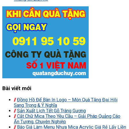
Bài viết mới
Đồng Hồ Để Bàn In Logo – Món Quà Tặng Đại Hội
Sang Trọng & Ý Nghĩa
Sản Xuất Lịch Tết Gỗ Tráng Gương
Cắt Chữ Mica Theo Yêu Cầu – Giải Pháp Quảng Cáo
Ấn Tượng, Chuyên Nghiệp
Báo Giá Làm Menu Nhựa Mica Acrylic Giá Rẻ Lấy Liền