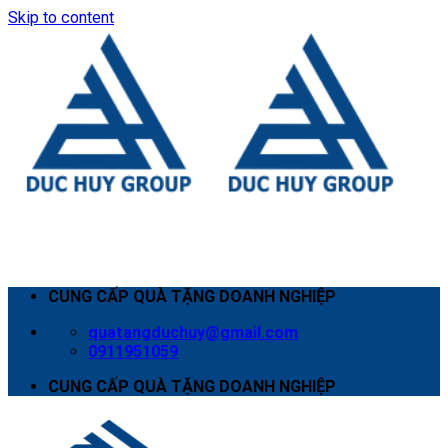
Skip to content
CUNG CẤP QUÀ TẶNG DOANH NGHIỆP
quatangduchuy@gmail.com
0911951059
CUNG CẤP QUÀ TẶNG DOANH NGHIỆP