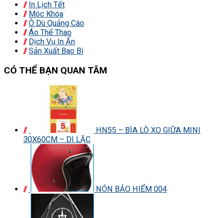
In Lịch Tết
Móc Khóa
Ô Dù Quảng Cáo
Áo Thể Thao
Dịch Vụ In Ấn
Sản Xuất Bao Bì
CÓ THỂ BẠN QUAN TÂM
HN55 – BÌA LÒ XO GIỮA MINI
30X60CM – DI LẶC
NÓN BẢO HIỂM 004