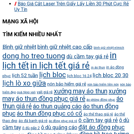
Báo Giá Cắt Laser Trên Giấy Lấy Liền 30 Phút Cực Rẻ
Uy Tín
MẠNG XÃ HỘI
TÌM KIẾM NHIỀU NHẤT
Bình giữ nhiệt
bình giữ nhiệt cao cấp
bình giữ nhiệt elmich
in
dong ho treo tuong
dù cầm tay giá rẻ
lịch tết
in lịch tết giá rẻ
in áo đồng
in áo thun
lịch bloc
lịch bloc 20 30
lịch 52 tuần
phục
lịch bloc 16 24
lịch lò xo giữa
nón bảo hiểm giá rẻ
nón bảo hiểm liền nón
nón bảo
xưởng may áo thun
xưởng
vali giá rẻ
hiểm đẹp
quà tặng vali
may áo thun đồng phục giá rẻ
áo
áo phông đồng phục
thun giá rẻ
áo thun quảng cáo
áo thun đồng
phục
áo thun đồng phục có cổ
áo thể thao giá rẻ
áo thể
ô cầm tay giá rẻ
ô dù
thao đẹp
áo đá banh giá rẻ
áo đồng phục giá rẻ
đặt áo đồng phục
cầm tay
ô dù quảng cáo
ô dù gấp 2