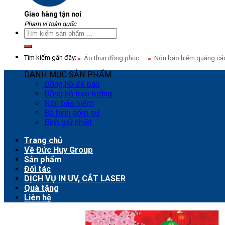
Giao hàng tận nơi
Phạm vi toàn quốc
Tìm kiếm gần đây:
Áo thun đồng phục
Nón bảo hiểm quảng cá
DANH MỤC SẢN PHẨM
Đồng hồ để bàn
Đồng hồ treo tường
Nón bảo hiểm
Bộ bình gốm sứ
Bình giữ nhiệt
Trang chủ
Về Đức Huy Group
Sản phẩm
Đối tác
DỊCH VỤ IN UV, CẮT LASER
Quà tặng
Liên hệ