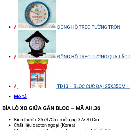
ĐỒNG HỒ TREO TƯỜNG TRÒN
ĐỒNG HỒ TREO TƯỜNG QUẢ LẮC G
TĐ13 – BLOC CỰC ĐẠI 25X35CM 
Mô tả
BÌA LÒ XO GIỮA GẮN BLOC – MÃ AH.36
Kích thước: 35x37Cm; mở rộng 37×70 Cm
Chất liệu cacton ngoại (Korea)