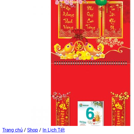
Trang chủ
/
Shop
/
In Lịch Tết