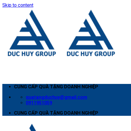
Skip to content
CUNG CẤP QUÀ TẶNG DOANH NGHIỆP
quatangduchuy@gmail.com
0911951059
CUNG CẤP QUÀ TẶNG DOANH NGHIỆP