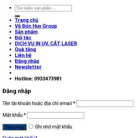
Trang chủ
Về Đức Huy Group
Sản phẩm
Đối tác
DỊCH VỤ IN UV, CẮT LASER
Quà tặng
Liên hệ
Đăng nhập
Newsletter
Hotline: 0933473981
Đăng nhập
Tên tài khoản hoặc địa chỉ email
*
Mật khẩu
*
Ghi nhớ mật khẩu