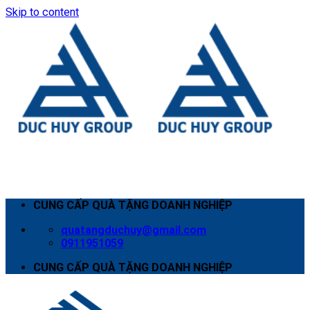
Skip to content
CUNG CẤP QUÀ TẶNG DOANH NGHIỆP
quatangduchuy@gmail.com
0911951059
CUNG CẤP QUÀ TẶNG DOANH NGHIỆP