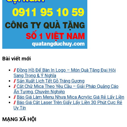
Bài viết mới
Đồng Hồ Để Bàn In Logo – Món Quà Tặng Đại Hội
Sang Trọng & Ý Nghĩa
Sản Xuất Lịch Tết Gỗ Tráng Gương
Cắt Chữ Mica Theo Yêu Cầu – Giải Pháp Quảng Cáo
Ấn Tượng, Chuyên Nghiệp
Báo Giá Làm Menu Nhựa Mica Acrylic Giá Rẻ Lấy Liền
Báo Giá Cắt Laser Trên Giấy Lấy Liền 30 Phút Cực Rẻ
Uy Tín
MẠNG XÃ HỘI