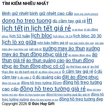
TÌM KIẾM NHIỀU NHẤT
Bình giữ nhiệt
bình giữ nhiệt cao cấp
bình giữ nhiệt elmich
in
dong ho treo tuong
dù cầm tay giá rẻ
lịch tết
in lịch tết giá rẻ
in áo đồng
in áo thun
lịch bloc
lịch bloc 20 30
lịch 52 tuần
phục
lịch bloc 16 24
lịch lò xo giữa
nón bảo hiểm giá rẻ
nón bảo hiểm liền nón
nón bảo
xưởng may áo thun
xưởng
vali giá rẻ
hiểm đẹp
quà tặng vali
may áo thun đồng phục giá rẻ
áo
áo phông đồng phục
thun giá rẻ
áo thun quảng cáo
áo thun đồng
phục
áo thun đồng phục có cổ
áo thể thao giá rẻ
áo thể
ô cầm tay giá rẻ
ô dù
thao đẹp
áo đá banh giá rẻ
áo đồng phục giá rẻ
đặt áo đồng phục
cầm tay
ô dù quảng cáo
ô dù gấp 2
đồng hồ treo tường
đồng hồ treo tường 30cm
đồng hồ quả lắc
đồng hồ treo tường giá rẻ
cao cấp
đồng hồ treo
đồng hồ
đồng hồ treo tường quả lắc giá rẻ
tường mỏ neo
đồng hồ treo tường oval
đồng hồ treo tường đẹp
treo tường vuông
đồng hồ treo tường xi mạ
Copyright 2026 ©
Đức Huy Gift