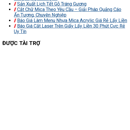
Sản Xuất Lịch Tết Gỗ Tráng Gương
Cắt Chữ Mica Theo Yêu Cầu – Giải Pháp Quảng Cáo
Ấn Tượng, Chuyên Nghiệp
Báo Giá Làm Menu Nhựa Mica Acrylic Giá Rẻ Lấy Liền
Báo Giá Cắt Laser Trên Giấy Lấy Liền 30 Phút Cực Rẻ
Uy Tín
ĐƯỢC TÀI TRỢ