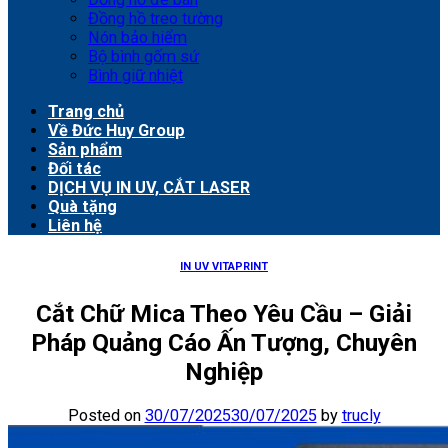
Đồng hồ treo tường
Nón bảo hiểm
Bộ bình gốm sứ
Bình giữ nhiệt
Trang chủ
Về Đức Huy Group
Sản phẩm
Đối tác
DỊCH VỤ IN UV, CẮT LASER
Quà tặng
Liên hệ
IN UV VITAPRINT
Cắt Chữ Mica Theo Yêu Cầu – Giải
Pháp Quảng Cáo Ấn Tượng, Chuyên
Nghiệp
Posted on
30/07/2025
30/07/2025
by
trucly