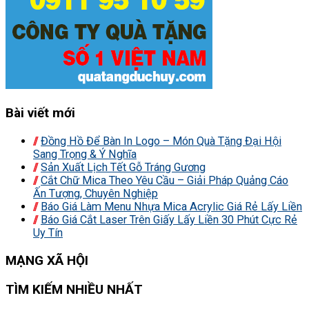
Bài viết mới
Đồng Hồ Để Bàn In Logo – Món Quà Tặng Đại Hội
Sang Trọng & Ý Nghĩa
Sản Xuất Lịch Tết Gỗ Tráng Gương
Cắt Chữ Mica Theo Yêu Cầu – Giải Pháp Quảng Cáo
Ấn Tượng, Chuyên Nghiệp
Báo Giá Làm Menu Nhựa Mica Acrylic Giá Rẻ Lấy Liền
Báo Giá Cắt Laser Trên Giấy Lấy Liền 30 Phút Cực Rẻ
Uy Tín
MẠNG XÃ HỘI
TÌM KIẾM NHIỀU NHẤT