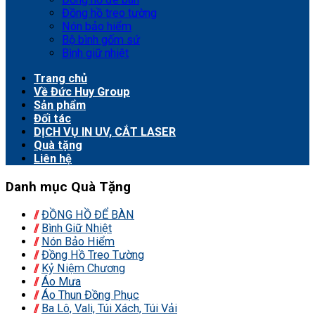
Đồng hồ treo tường
Nón bảo hiểm
Bộ bình gốm sứ
Bình giữ nhiệt
Trang chủ
Về Đức Huy Group
Sản phẩm
Đối tác
DỊCH VỤ IN UV, CẮT LASER
Quà tặng
Liên hệ
Danh mục Quà Tặng
ĐỒNG HỒ ĐỂ BÀN
Bình Giữ Nhiệt
Nón Bảo Hiểm
Đồng Hồ Treo Tường
Kỷ Niệm Chương
Áo Mưa
Áo Thun Đồng Phục
Ba Lô, Vali, Túi Xách, Túi Vải