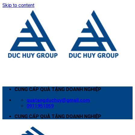
Skip to content
CUNG CẤP QUÀ TẶNG DOANH NGHIỆP
quatangduchuy@gmail.com
0911951059
CUNG CẤP QUÀ TẶNG DOANH NGHIỆP