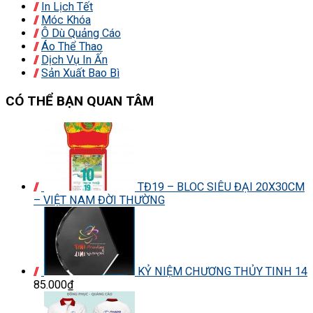
In Lịch Tết
Móc Khóa
Ô Dù Quảng Cáo
Áo Thể Thao
Dịch Vụ In Ấn
Sản Xuất Bao Bì
CÓ THỂ BẠN QUAN TÂM
TĐ19 – BLOC SIÊU ĐẠI 20X30CM
– VIỆT NAM ĐỜI THƯỜNG
KỶ NIỆM CHƯƠNG THỦY TINH 14
85.000₫