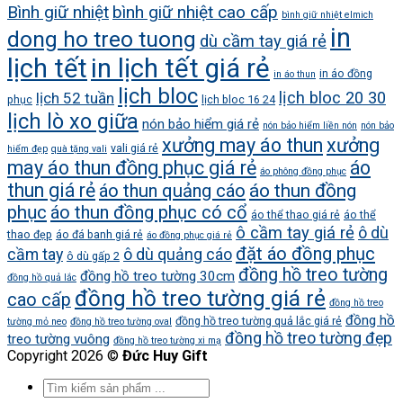
Bình giữ nhiệt
bình giữ nhiệt cao cấp
bình giữ nhiệt elmich
in
dong ho treo tuong
dù cầm tay giá rẻ
lịch tết
in lịch tết giá rẻ
in áo đồng
in áo thun
lịch bloc
lịch bloc 20 30
lịch 52 tuần
phục
lịch bloc 16 24
lịch lò xo giữa
nón bảo hiểm giá rẻ
nón bảo hiểm liền nón
nón bảo
xưởng may áo thun
xưởng
vali giá rẻ
hiểm đẹp
quà tặng vali
may áo thun đồng phục giá rẻ
áo
áo phông đồng phục
thun giá rẻ
áo thun quảng cáo
áo thun đồng
phục
áo thun đồng phục có cổ
áo thể thao giá rẻ
áo thể
ô cầm tay giá rẻ
ô dù
thao đẹp
áo đá banh giá rẻ
áo đồng phục giá rẻ
đặt áo đồng phục
cầm tay
ô dù quảng cáo
ô dù gấp 2
đồng hồ treo tường
đồng hồ treo tường 30cm
đồng hồ quả lắc
đồng hồ treo tường giá rẻ
cao cấp
đồng hồ treo
đồng hồ
đồng hồ treo tường quả lắc giá rẻ
tường mỏ neo
đồng hồ treo tường oval
đồng hồ treo tường đẹp
treo tường vuông
đồng hồ treo tường xi mạ
Copyright 2026 ©
Đức Huy Gift