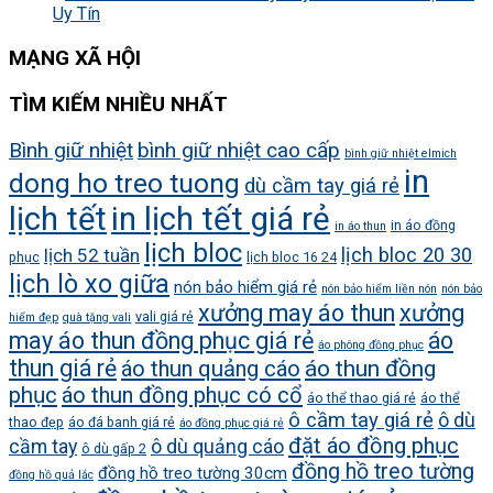
Uy Tín
MẠNG XÃ HỘI
TÌM KIẾM NHIỀU NHẤT
Bình giữ nhiệt
bình giữ nhiệt cao cấp
bình giữ nhiệt elmich
in
dong ho treo tuong
dù cầm tay giá rẻ
lịch tết
in lịch tết giá rẻ
in áo đồng
in áo thun
lịch bloc
lịch bloc 20 30
lịch 52 tuần
phục
lịch bloc 16 24
lịch lò xo giữa
nón bảo hiểm giá rẻ
nón bảo hiểm liền nón
nón bảo
xưởng may áo thun
xưởng
vali giá rẻ
hiểm đẹp
quà tặng vali
may áo thun đồng phục giá rẻ
áo
áo phông đồng phục
thun giá rẻ
áo thun quảng cáo
áo thun đồng
phục
áo thun đồng phục có cổ
áo thể thao giá rẻ
áo thể
ô cầm tay giá rẻ
ô dù
thao đẹp
áo đá banh giá rẻ
áo đồng phục giá rẻ
đặt áo đồng phục
cầm tay
ô dù quảng cáo
ô dù gấp 2
đồng hồ treo tường
đồng hồ treo tường 30cm
đồng hồ quả lắc