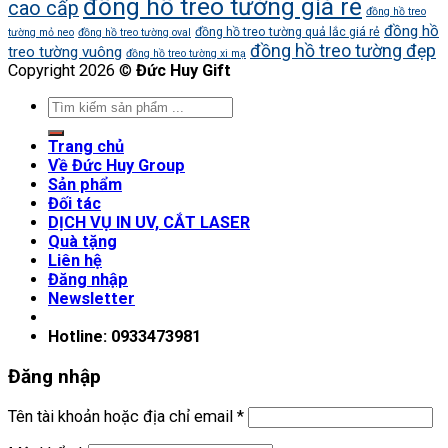
đồng hồ treo tường giá rẻ
cao cấp
đồng hồ treo
đồng hồ
đồng hồ treo tường quả lắc giá rẻ
tường mỏ neo
đồng hồ treo tường oval
đồng hồ treo tường đẹp
treo tường vuông
đồng hồ treo tường xi mạ
Copyright 2026 ©
Đức Huy Gift
Trang chủ
Về Đức Huy Group
Sản phẩm
Đối tác
DỊCH VỤ IN UV, CẮT LASER
Quà tặng
Liên hệ
Đăng nhập
Newsletter
Hotline: 0933473981
Đăng nhập
Tên tài khoản hoặc địa chỉ email
*