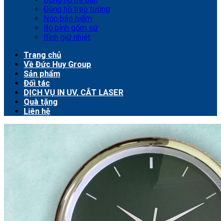
Đồng hồ treo tường
Nón bảo hiểm
Bộ bình gốm sứ
Bình giữ nhiệt
Trang chủ
Về Đức Huy Group
Sản phẩm
Đối tác
DỊCH VỤ IN UV, CẮT LASER
Quà tặng
Liên hệ