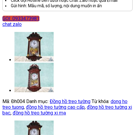
Click Gọi Hotline bên dưới hoặc Chat Zalo hoặc qua Email
Gửi hình: Mẫu mã, số lượng, nội dung muốn in ấn
GỌI: 0933473981
chat zalo
Mã:
Đh004
Danh mục:
Đồng hồ treo tường
Từ khóa:
dong ho
treo tuong
,
đồng hồ treo tường cao cấp
,
đồng hồ treo tường xi
bạc
,
đồng hồ treo tường xi mạ