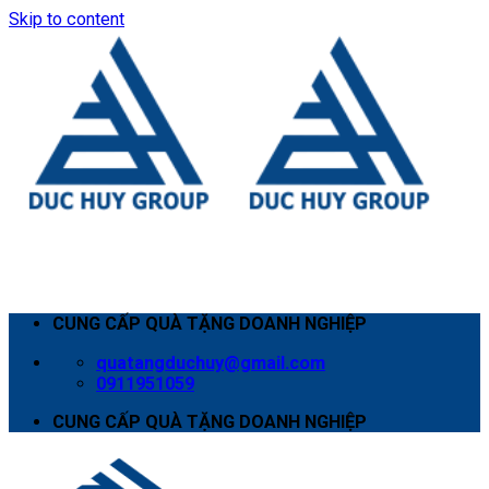
Skip to content
CUNG CẤP QUÀ TẶNG DOANH NGHIỆP
quatangduchuy@gmail.com
0911951059
CUNG CẤP QUÀ TẶNG DOANH NGHIỆP