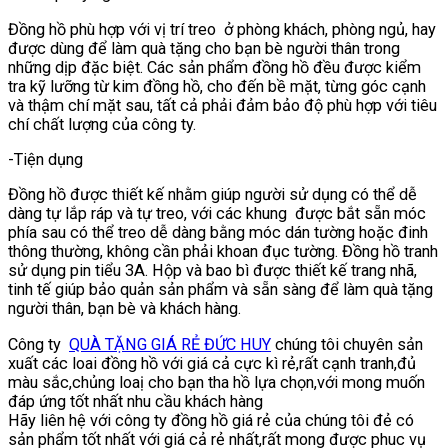
Đồng hồ phù hợp với vị trí treo ở phòng khách, phòng ngủ, hay
được dùng để làm quà tặng cho bạn bè người thân trong
những dịp đặc biệt. Các sản phẩm đồng hồ đều được kiểm
tra kỹ lưỡng từ kim đồng hồ, cho đến bề mặt, từng góc cạnh
và thậm chí mặt sau, tất cả phải đảm bảo độ phù hợp với tiêu
chí chất lượng của công ty.
-Tiện dụng
Đồng hồ được thiết kế nhằm giúp người sử dụng có thể dễ
dàng tự lắp ráp và tự treo, với các khung được bắt sẵn móc
phía sau có thể treo dễ dàng bằng móc dán tường hoặc đinh
thông thường, không cần phải khoan đục tường. Đồng hồ tranh
sử dụng pin tiểu 3A. Hộp và bao bì được thiết kế trang nhã,
tinh tế giúp bảo quản sản phẩm và sẵn sàng để làm quà tặng
người thân, bạn bè và khách hàng.
Công ty
QUÀ TẶNG GIÁ RẺ ĐỨC HUY
chúng tôi chuyên sản
xuất các loai đồng hồ với giá cả cực kì rẻ,rất cạnh tranh,đủ
màu sắc,chủng loaị cho bạn tha hồ lựa chọn,với mong muốn
đáp ứng tốt nhất nhu cầu khách hàng
Hãy liên hệ với công ty đồng hồ giá rẻ của chúng tôi đẻ có
sản phẩm tốt nhất với giá cả rẻ nhất,rất mong được phuc vụ