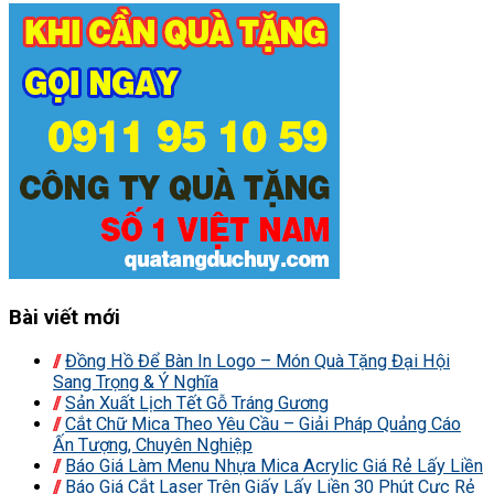
Bài viết mới
Đồng Hồ Để Bàn In Logo – Món Quà Tặng Đại Hội
Sang Trọng & Ý Nghĩa
Sản Xuất Lịch Tết Gỗ Tráng Gương
Cắt Chữ Mica Theo Yêu Cầu – Giải Pháp Quảng Cáo
Ấn Tượng, Chuyên Nghiệp
Báo Giá Làm Menu Nhựa Mica Acrylic Giá Rẻ Lấy Liền
Báo Giá Cắt Laser Trên Giấy Lấy Liền 30 Phút Cực Rẻ