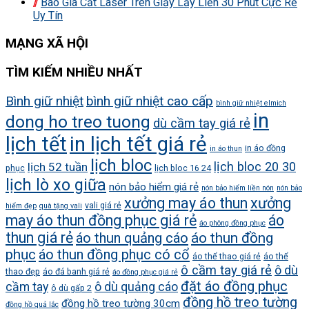
Báo Giá Cắt Laser Trên Giấy Lấy Liền 30 Phút Cực Rẻ
Uy Tín
MẠNG XÃ HỘI
TÌM KIẾM NHIỀU NHẤT
Bình giữ nhiệt
bình giữ nhiệt cao cấp
bình giữ nhiệt elmich
in
dong ho treo tuong
dù cầm tay giá rẻ
lịch tết
in lịch tết giá rẻ
in áo đồng
in áo thun
lịch bloc
lịch bloc 20 30
lịch 52 tuần
phục
lịch bloc 16 24
lịch lò xo giữa
nón bảo hiểm giá rẻ
nón bảo hiểm liền nón
nón bảo
xưởng may áo thun
xưởng
vali giá rẻ
hiểm đẹp
quà tặng vali
may áo thun đồng phục giá rẻ
áo
áo phông đồng phục
thun giá rẻ
áo thun quảng cáo
áo thun đồng
phục
áo thun đồng phục có cổ
áo thể thao giá rẻ
áo thể
ô cầm tay giá rẻ
ô dù
thao đẹp
áo đá banh giá rẻ
áo đồng phục giá rẻ
đặt áo đồng phục
cầm tay
ô dù quảng cáo
ô dù gấp 2
đồng hồ treo tường
đồng hồ treo tường 30cm
đồng hồ quả lắc