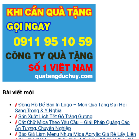
Bài viết mới
Đồng Hồ Để Bàn In Logo – Món Quà Tặng Đại Hội
Sang Trọng & Ý Nghĩa
Sản Xuất Lịch Tết Gỗ Tráng Gương
Cắt Chữ Mica Theo Yêu Cầu – Giải Pháp Quảng Cáo
Ấn Tượng, Chuyên Nghiệp
Báo Giá Làm Menu Nhựa Mica Acrylic Giá Rẻ Lấy Liền