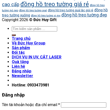
đồng hồ treo tường giá rẻ
cao cấp
đồng hồ treo
đồng hồ
đồng hồ treo tường quả lắc giá rẻ
tường mỏ neo
đồng hồ treo tường oval
đồng hồ treo tường đẹp
treo tường vuông
đồng hồ treo tường xi mạ
Copyright 2026 ©
Đức Huy Gift
Trang chủ
Về Đức Huy Group
Sản phẩm
Đối tác
DỊCH VỤ IN UV, CẮT LASER
Quà tặng
Liên hệ
Đăng nhập
Newsletter
Hotline: 0933473981
Đăng nhập
Tên tài khoản hoặc địa chỉ email
*