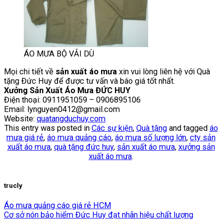
ÁO MƯA BỘ VẢI DÙ
Mọi chi tiết về
sản xuất áo mưa
xin vui lòng liên hệ với Quà
tặng Đức Huy để được tư vấn và báo giá tốt nhất.
Xưởng Sản Xuất Áo Mưa ĐỨC HUY
Điện thoại: 0911951059 – 0906895106
Email:
lynguyen0412@gmail.com
Website:
quatangduchuy.com
This entry was posted in
Các sự kiện
,
Quà tặng
and tagged
áo
mưa giá rẻ
,
áo mưa quảng cáo
,
áo mưa số lượng lớn
,
cty sản
xuất áo mưa
,
quà tặng đức huy
,
sản xuất áo mưa
,
xưởng sản
xuất áo mưa
.
trucly
Áo mưa quảng cáo giá rẻ HCM
Cơ sở nón bảo hiểm Đức Huy đạt nhãn hiệu chất lượng