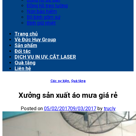
Đồng hồ treo tường
Nón bảo hiểm
Bộ bình gốm sứ
Bình giữ nhiệt
Trang chủ
Về Đức Huy Group
Sản phẩm
Đối tác
DỊCH VỤ IN UV, CẮT LASER
Quà tặng
Liên hệ
Các sự kiện
,
Quà tặng
Xưởng sản xuất áo mưa giá rẻ
Posted on
05/02/2017
09/03/2017
by
trucly