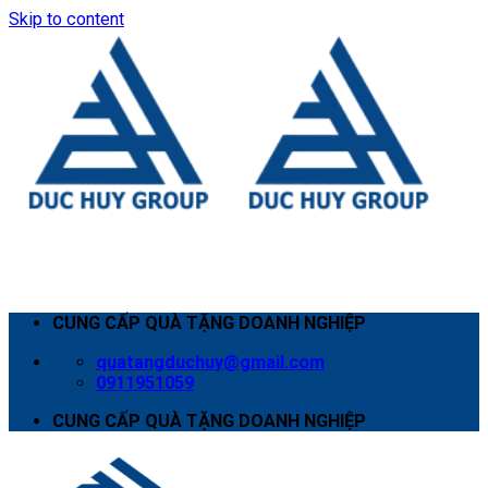
Skip to content
CUNG CẤP QUÀ TẶNG DOANH NGHIỆP
quatangduchuy@gmail.com
0911951059
CUNG CẤP QUÀ TẶNG DOANH NGHIỆP