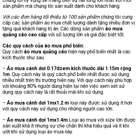
Chúng tôi hy vọng sẽ mang đến sự hài lòng lớn nhất với mỗi
sản phẩm mà chúng tôi sản xuất dành cho khách hàng.
Với các đơn hàng tối thiểu từ 100 sản phẩm
chúng tôi cung
cấp các sản phẩm áo mưa chất lượng dành tặng nhiều đơn vị
tặng quà khách hàng trị ân. Các dòng sản phẩm
áo mưa
quảng cáo cao cấp
với số lượng lớn và giá đặc biệt tốt.
Các quy cách của áo mưa phổ biến:
Quy cách
áo mưa quảng cáo
hiện nay phổ biến nhất là các
kích thước như sau:
–
Áo mưa cánh dơi 0.17dzem kích thước dài 1.15m rộng
1m
: Quy cách này là quý cách phổ biến nhất được sử dụng
nhiều nhất trên thị trường hiện nay. Với quy cách này phù hợp
với khoảng 80% người dùng hiện tại nên việc xem xét sử
dụng quy cách này là rất thoải mái khi sử dụng.
–
Áo mưa cánh dơi 1mx1.2 m
loại này được sử dụng ít hơn
với quy cách này sử dụng cho những người cao lớn.
–
Áo mưa cánh dơi 1mx1.4m
Loại áo mưa với size lớn được
sản xuất khá ít nhưng sự che chắn thì khá hiệu quả và ít khi
ướt khi sử dụng loại áo mưa này.