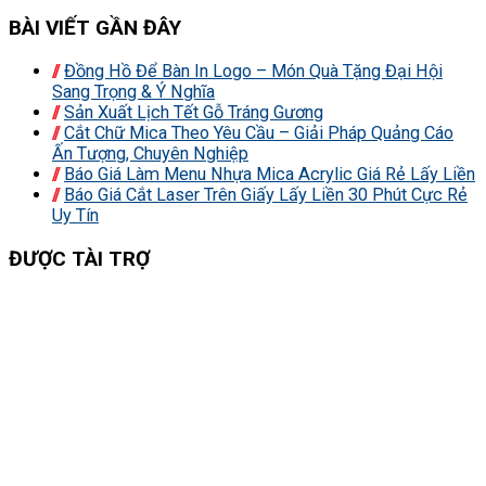
BÀI VIẾT GẦN ĐÂY
Đồng Hồ Để Bàn In Logo – Món Quà Tặng Đại Hội
Sang Trọng & Ý Nghĩa
Sản Xuất Lịch Tết Gỗ Tráng Gương
Cắt Chữ Mica Theo Yêu Cầu – Giải Pháp Quảng Cáo
Ấn Tượng, Chuyên Nghiệp
Báo Giá Làm Menu Nhựa Mica Acrylic Giá Rẻ Lấy Liền
Báo Giá Cắt Laser Trên Giấy Lấy Liền 30 Phút Cực Rẻ
Uy Tín
ĐƯỢC TÀI TRỢ