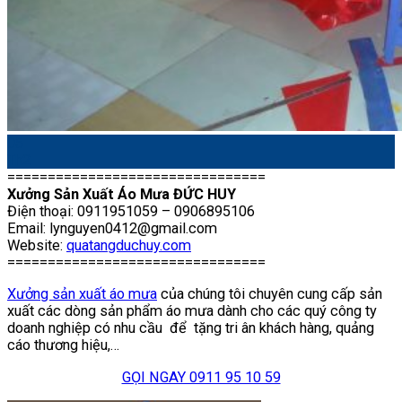
05
Th2
================================
Xưởng Sản Xuất Áo Mưa ĐỨC HUY
Điện thoại: 0911951059 – 0906895106
Email:
lynguyen0412@gmail.com
Website:
quatangduchuy.com
================================
Xưởng sản xuất áo mưa
của chúng tôi chuyên cung cấp sản
xuất các dòng sản phẩm áo mưa dành cho các quý công ty
doanh nghiệp có nhu cầu để tặng tri ân khách hàng, quảng
cáo thương hiệu,…
GỌI NGAY 0911 95 10 59