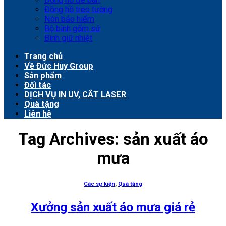
Đồng hồ treo tường
Nón bảo hiểm
Bộ bình gốm sứ
Bình giữ nhiệt
Trang chủ
Về Đức Huy Group
Sản phẩm
Đối tác
DỊCH VỤ IN UV, CẮT LASER
Quà tặng
Liên hệ
Tag Archives:
sản xuất áo
mưa
Các sự kiện
,
Quà tặng
Xưởng sản xuất áo mưa giá rẻ