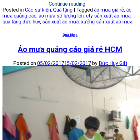
Continue reading
→
Posted in
Các sự kiện
,
Quà tặng
|
Tagged
áo mưa giá rẻ
,
áo
mưa quảng cáo
,
áo mưa số lượng lớn
,
cty sản xuất áo mưa
,
quà tặng đức huy
,
sản xuất áo mưa
,
xưởng sản xuất áo mưa
Quà tặng
Áo mưa quảng cáo giá rẻ HCM
Posted on
05/02/2017
15/02/2017
by
Đức Huy Gift