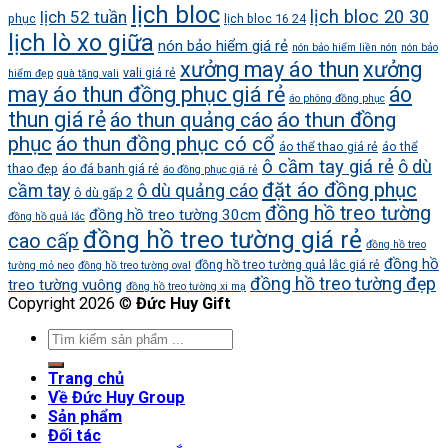
lịch bloc
lịch bloc 20 30
lịch 52 tuần
phục
lịch bloc 16 24
lịch lò xo giữa
nón bảo hiểm giá rẻ
nón bảo hiểm liền nón
nón bảo
xưởng may áo thun
xưởng
vali giá rẻ
hiểm đẹp
quà tặng vali
may áo thun đồng phục giá rẻ
áo
áo phông đồng phục
thun giá rẻ
áo thun quảng cáo
áo thun đồng
phục
áo thun đồng phục có cổ
áo thể thao giá rẻ
áo thể
ô cầm tay giá rẻ
ô dù
thao đẹp
áo đá banh giá rẻ
áo đồng phục giá rẻ
đặt áo đồng phục
cầm tay
ô dù quảng cáo
ô dù gấp 2
đồng hồ treo tường
đồng hồ treo tường 30cm
đồng hồ quả lắc
đồng hồ treo tường giá rẻ
cao cấp
đồng hồ treo
đồng hồ
đồng hồ treo tường quả lắc giá rẻ
tường mỏ neo
đồng hồ treo tường oval
đồng hồ treo tường đẹp
treo tường vuông
đồng hồ treo tường xi mạ
Copyright 2026 ©
Đức Huy Gift
Trang chủ
Về Đức Huy Group
Sản phẩm
Đối tác