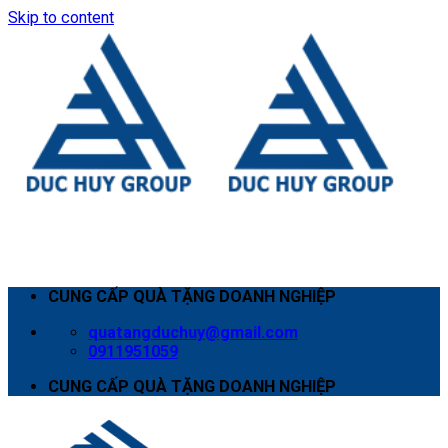
Skip to content
CUNG CẤP QUÀ TẶNG DOANH NGHIỆP
quatangduchuy@gmail.com
0911951059
CUNG CẤP QUÀ TẶNG DOANH NGHIỆP