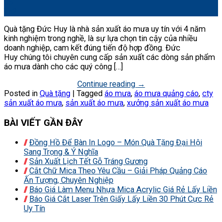
05
Th2
Quà tặng Đức Huy là nhà sản xuất áo mưa uy tín với 4 năm
kinh nghiệm trong nghề, là sự lựa chọn tin cậy của nhiều
doanh nghiệp, cam kết đúng tiến độ hợp đồng. Đức
Huy chúng tôi chuyên cung cấp sản xuất các dòng sản phẩm
áo mưa dành cho các quý công […]
Continue reading
→
Posted in
Quà tặng
|
Tagged
áo mưa
,
áo mưa quảng cáo
,
cty
sản xuất áo mưa
,
sản xuất áo mưa
,
xưởng sản xuất áo mưa
BÀI VIẾT GẦN ĐÂY
Đồng Hồ Để Bàn In Logo – Món Quà Tặng Đại Hội
Sang Trọng & Ý Nghĩa
Sản Xuất Lịch Tết Gỗ Tráng Gương
Cắt Chữ Mica Theo Yêu Cầu – Giải Pháp Quảng Cáo
Ấn Tượng, Chuyên Nghiệp
Báo Giá Làm Menu Nhựa Mica Acrylic Giá Rẻ Lấy Liền
Báo Giá Cắt Laser Trên Giấy Lấy Liền 30 Phút Cực Rẻ
Uy Tín