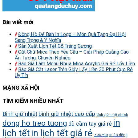
Bài viết mới
Đồng Hồ Để Bàn In Logo – Món Quà Tặng Đại Hội
Sang Trọng & Ý Nghĩa
Sản Xuất Lịch Tết Gỗ Tráng Gương
Cắt Chữ Mica Theo Yêu Cầu – Giải Pháp Quảng Cáo
Ấn Tượng, Chuyên Nghiệp
Báo Giá Làm Menu Nhựa Mica Acrylic Giá Rẻ Lấy Liền
Báo Giá Cắt Laser Trên Giấy Lấy Liền 30 Phút Cực Rẻ
Uy Tín
MẠNG XÃ HỘI
TÌM KIẾM NHIỀU NHẤT
Bình giữ nhiệt
bình giữ nhiệt cao cấp
bình giữ nhiệt elmich
in
dong ho treo tuong
dù cầm tay giá rẻ
lịch tết
in lịch tết giá rẻ
in áo đồng
in áo thun