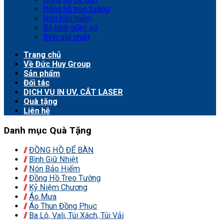
Đồng hồ treo tường
Nón bảo hiểm
Bộ bình gốm sứ
Bình giữ nhiệt
Trang chủ
Về Đức Huy Group
Sản phẩm
Đối tác
DỊCH VỤ IN UV, CẮT LASER
Quà tặng
Liên hệ
Danh mục Quà Tặng
ĐỒNG HỒ ĐỂ BÀN
Bình Giữ Nhiệt
Nón Bảo Hiểm
Đồng Hồ Treo Tường
Kỷ Niệm Chương
Áo Mưa
Áo Thun Đồng Phục
Ba Lô, Vali, Túi Xách, Túi Vải