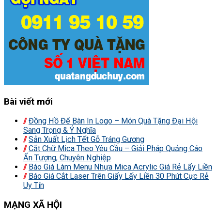
Bài viết mới
Đồng Hồ Để Bàn In Logo – Món Quà Tặng Đại Hội
Sang Trọng & Ý Nghĩa
Sản Xuất Lịch Tết Gỗ Tráng Gương
Cắt Chữ Mica Theo Yêu Cầu – Giải Pháp Quảng Cáo
Ấn Tượng, Chuyên Nghiệp
Báo Giá Làm Menu Nhựa Mica Acrylic Giá Rẻ Lấy Liền
Báo Giá Cắt Laser Trên Giấy Lấy Liền 30 Phút Cực Rẻ
Uy Tín
MẠNG XÃ HỘI