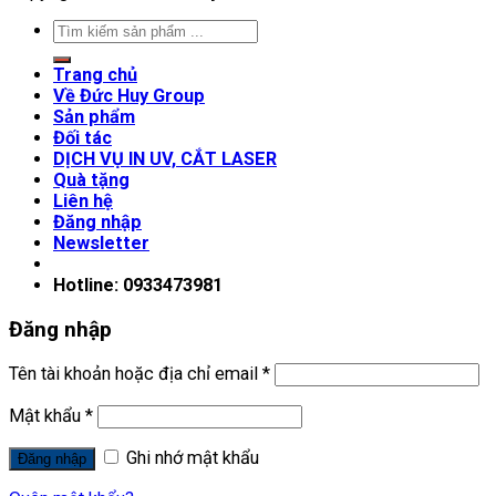
Trang chủ
Về Đức Huy Group
Sản phẩm
Đối tác
DỊCH VỤ IN UV, CẮT LASER
Quà tặng
Liên hệ
Đăng nhập
Newsletter
Hotline: 0933473981
Đăng nhập
Tên tài khoản hoặc địa chỉ email
*
Mật khẩu
*
Ghi nhớ mật khẩu