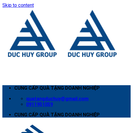
Skip to content
CUNG CẤP QUÀ TẶNG DOANH NGHIỆP
quatangduchuy@gmail.com
0911951059
CUNG CẤP QUÀ TẶNG DOANH NGHIỆP