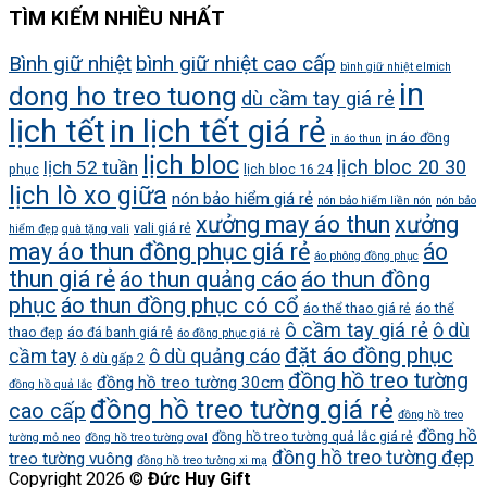
TÌM KIẾM NHIỀU NHẤT
Bình giữ nhiệt
bình giữ nhiệt cao cấp
bình giữ nhiệt elmich
in
dong ho treo tuong
dù cầm tay giá rẻ
lịch tết
in lịch tết giá rẻ
in áo đồng
in áo thun
lịch bloc
lịch bloc 20 30
lịch 52 tuần
phục
lịch bloc 16 24
lịch lò xo giữa
nón bảo hiểm giá rẻ
nón bảo hiểm liền nón
nón bảo
xưởng may áo thun
xưởng
vali giá rẻ
hiểm đẹp
quà tặng vali
may áo thun đồng phục giá rẻ
áo
áo phông đồng phục
thun giá rẻ
áo thun quảng cáo
áo thun đồng
phục
áo thun đồng phục có cổ
áo thể thao giá rẻ
áo thể
ô cầm tay giá rẻ
ô dù
thao đẹp
áo đá banh giá rẻ
áo đồng phục giá rẻ
đặt áo đồng phục
cầm tay
ô dù quảng cáo
ô dù gấp 2
đồng hồ treo tường
đồng hồ treo tường 30cm
đồng hồ quả lắc
đồng hồ treo tường giá rẻ
cao cấp
đồng hồ treo
đồng hồ
đồng hồ treo tường quả lắc giá rẻ
tường mỏ neo
đồng hồ treo tường oval
đồng hồ treo tường đẹp
treo tường vuông
đồng hồ treo tường xi mạ
Copyright 2026 ©
Đức Huy Gift