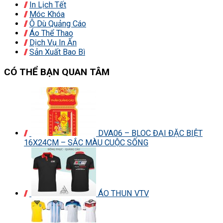
In Lịch Tết
Móc Khóa
Ô Dù Quảng Cáo
Áo Thể Thao
Dịch Vụ In Ấn
Sản Xuất Bao Bì
CÓ THỂ BẠN QUAN TÂM
DVA06 – BLOC ĐẠI ĐẶC BIỆT
16X24CM – SẮC MÀU CUỘC SỐNG
ÁO THUN VTV