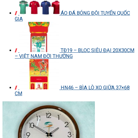
ÁO ĐÁ BÓNG ĐỘI TUYỂN QUỐC
GIA
TĐ19 – BLOC SIÊU ĐẠI 20X30CM
– VIỆT NAM ĐỜI THƯỜNG
HN46 – BÌA LÒ XO GIỮA 37×68
CM