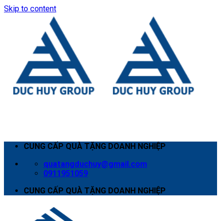
Skip to content
CUNG CẤP QUÀ TẶNG DOANH NGHIỆP
quatangduchuy@gmail.com
0911951059
CUNG CẤP QUÀ TẶNG DOANH NGHIỆP