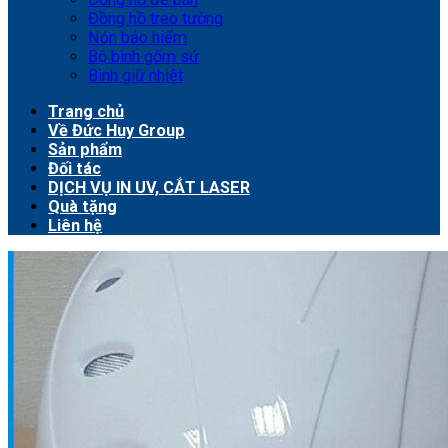
Đồng hồ treo tường
Nón bảo hiểm
Bộ bình gốm sứ
Bình giữ nhiệt
Trang chủ
Về Đức Huy Group
Sản phẩm
Đối tác
DỊCH VỤ IN UV, CẮT LASER
Quà tặng
Liên hệ