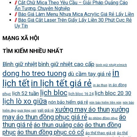
Cắt Chữ Mica Theo Yêu Cầu – Giải Pháp Quảng Cáo
Ấn Tượng, Chuyên Nghiệp
Báo Giá Làm Menu Nhựa Mica Acrylic Giá Rẻ Lấy Liền
Báo Giá Cắt Laser Trên Giấy Lấy Liền 30 Phút Cực Rẻ
Uy Tín
MẠNG XÃ HỘI
TÌM KIẾM NHIỀU NHẤT
Bình giữ nhiệt
bình giữ nhiệt cao cấp
bình giữ nhiệt elmich
in
dong ho treo tuong
dù cầm tay giá rẻ
lịch tết
in lịch tết giá rẻ
in áo đồng
in áo thun
lịch bloc
lịch bloc 20 30
lịch 52 tuần
phục
lịch bloc 16 24
lịch lò xo giữa
nón bảo hiểm giá rẻ
nón bảo hiểm liền nón
nón bảo
xưởng may áo thun
xưởng
vali giá rẻ
hiểm đẹp
quà tặng vali
may áo thun đồng phục giá rẻ
áo
áo phông đồng phục
thun giá rẻ
áo thun quảng cáo
áo thun đồng
phục
áo thun đồng phục có cổ
áo thể thao giá rẻ
áo thể