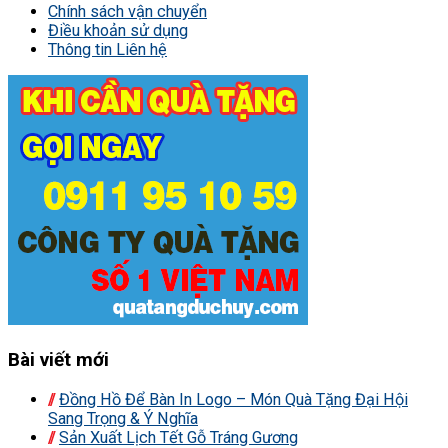
Chính sách vận chuyển
Điều khoản sử dụng
Thông tin Liên hệ
Bài viết mới
Đồng Hồ Để Bàn In Logo – Món Quà Tặng Đại Hội
Sang Trọng & Ý Nghĩa
Sản Xuất Lịch Tết Gỗ Tráng Gương