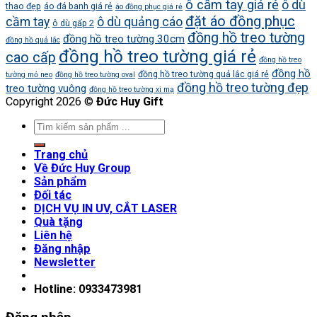
ô cầm tay giá rẻ
ô dù
thao đẹp
áo đá banh giá rẻ
áo đồng phục giá rẻ
đặt áo đồng phục
cầm tay
ô dù quảng cáo
ô dù gấp 2
đồng hồ treo tường
đồng hồ treo tường 30cm
đồng hồ quả lắc
đồng hồ treo tường giá rẻ
cao cấp
đồng hồ treo
đồng hồ
đồng hồ treo tường quả lắc giá rẻ
tường mỏ neo
đồng hồ treo tường oval
đồng hồ treo tường đẹp
treo tường vuông
đồng hồ treo tường xi mạ
Copyright 2026 ©
Đức Huy Gift
Trang chủ
Về Đức Huy Group
Sản phẩm
Đối tác
DỊCH VỤ IN UV, CẮT LASER
Quà tặng
Liên hệ
Đăng nhập
Newsletter
Hotline: 0933473981