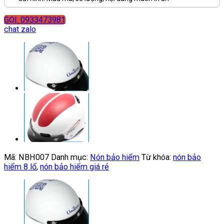
GỌI: 0933473981
chat zalo
Mã:
NBH007
Danh mục:
Nón bảo hiểm
Từ khóa:
nón bảo
hiểm 8 lổ
,
nón bảo hiểm giá rẻ