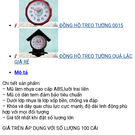
ĐỒNG HỒ TREO TƯỜNG 0015
ĐỒNG HỒ TREO TƯỜNG QUẢ LẮC
GIÁ RẺ
Mô tả
Chi tiết sản phẩm:
– Mũ làm nhựa cao cấp ABS,lưỡi trai liền
– Mũ có dán tem đảm bảo tiêu chuẩn
– Dưới lớp nhựa là lớp xốp bền, chống va đập
– Khóa và dây quai chịu lực cực mạnh, độ dài linh động phù
hợp với mọi đối tượng
– Giá tốt nhất khi đặt số lượng lớn
GIÁ TRÊN ÁP DỤNG VỚI SỐ LƯỢNG 100 CÁI