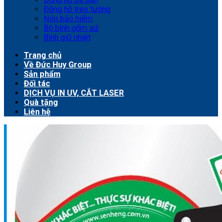
Đồng hồ treo tường
Nón bảo hiểm
Bộ bình gốm sứ
Bình giữ nhiệt
Trang chủ
Về Đức Huy Group
Sản phẩm
Đối tác
DỊCH VỤ IN UV, CẮT LASER
Quà tặng
Liên hệ