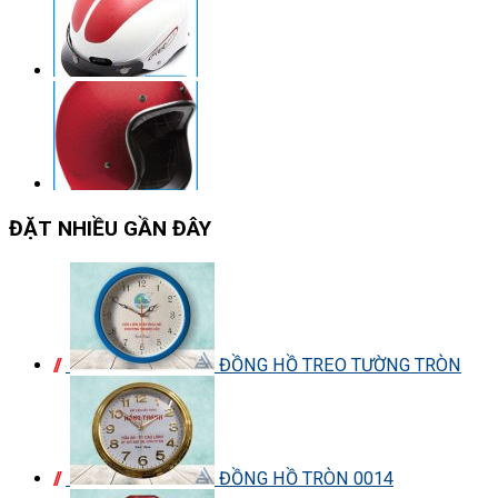
ĐẶT NHIỀU GẦN ĐÂY
ĐỒNG HỒ TREO TƯỜNG TRÒN
ĐỒNG HỒ TRÒN 0014