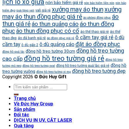
lịch lò xo giữa
nón bảo hiểm giá rẻ
nón bảo hiểm liền nón
nón bảo
xưởng may áo thun
xưởng
vali giá rẻ
hiểm đẹp
quà tặng vali
may áo thun đồng phục giá rẻ
áo
áo phông đồng phục
thun giá rẻ
áo thun quảng cáo
áo thun đồng
phục
áo thun đồng phục có cổ
áo thể thao giá rẻ
áo thể
ô cầm tay giá rẻ
ô dù
thao đẹp
áo đá banh giá rẻ
áo đồng phục giá rẻ
đặt áo đồng phục
cầm tay
ô dù quảng cáo
ô dù gấp 2
đồng hồ treo tường
đồng hồ treo tường 30cm
đồng hồ quả lắc
đồng hồ treo tường giá rẻ
cao cấp
đồng hồ treo
đồng hồ
đồng hồ treo tường quả lắc giá rẻ
tường mỏ neo
đồng hồ treo tường oval
đồng hồ treo tường đẹp
treo tường vuông
đồng hồ treo tường xi mạ
Copyright 2026 ©
Đức Huy Gift
Trang chủ
Về Đức Huy Group
Sản phẩm
Đối tác
DỊCH VỤ IN UV, CẮT LASER
Quà tặng