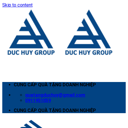
Skip to content
CUNG CẤP QUÀ TẶNG DOANH NGHIỆP
quatangduchuy@gmail.com
0911951059
CUNG CẤP QUÀ TẶNG DOANH NGHIỆP