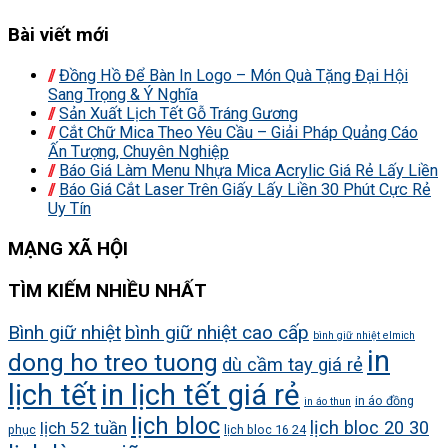
Bài viết mới
Đồng Hồ Để Bàn In Logo – Món Quà Tặng Đại Hội
Sang Trọng & Ý Nghĩa
Sản Xuất Lịch Tết Gỗ Tráng Gương
Cắt Chữ Mica Theo Yêu Cầu – Giải Pháp Quảng Cáo
Ấn Tượng, Chuyên Nghiệp
Báo Giá Làm Menu Nhựa Mica Acrylic Giá Rẻ Lấy Liền
Báo Giá Cắt Laser Trên Giấy Lấy Liền 30 Phút Cực Rẻ
Uy Tín
MẠNG XÃ HỘI
TÌM KIẾM NHIỀU NHẤT
Bình giữ nhiệt
bình giữ nhiệt cao cấp
bình giữ nhiệt elmich
in
dong ho treo tuong
dù cầm tay giá rẻ
lịch tết
in lịch tết giá rẻ
in áo đồng
in áo thun
lịch bloc
lịch bloc 20 30
lịch 52 tuần
phục
lịch bloc 16 24