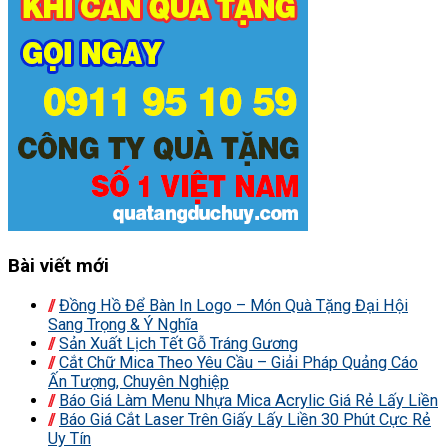
Bài viết mới
Đồng Hồ Để Bàn In Logo – Món Quà Tặng Đại Hội
Sang Trọng & Ý Nghĩa
Sản Xuất Lịch Tết Gỗ Tráng Gương
Cắt Chữ Mica Theo Yêu Cầu – Giải Pháp Quảng Cáo
Ấn Tượng, Chuyên Nghiệp
Báo Giá Làm Menu Nhựa Mica Acrylic Giá Rẻ Lấy Liền
Báo Giá Cắt Laser Trên Giấy Lấy Liền 30 Phút Cực Rẻ
Uy Tín