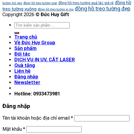
đồng hồ
đồng hồ treo tường quả lắc giá rẻ
tường mỏ neo
đồng hồ treo tường oval
đồng hồ treo tường đẹp
treo tường vuông
đồng hồ treo tường xi mạ
Copyright 2026 ©
Đức Huy Gift
Trang chủ
Về Đức Huy Group
Sản phẩm
Đối tác
DỊCH VỤ IN UV, CẮT LASER
Quà tặng
Liên hệ
Đăng nhập
Newsletter
Hotline: 0933473981
Đăng nhập
Tên tài khoản hoặc địa chỉ email
*
Mật khẩu
*