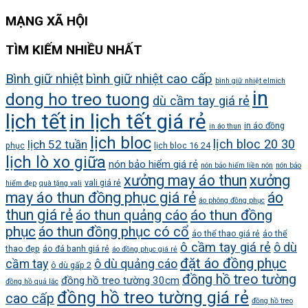
MẠNG XÃ HỘI
TÌM KIẾM NHIỀU NHẤT
Bình giữ nhiệt
bình giữ nhiệt cao cấp
bình giữ nhiệt elmich
in
dong ho treo tuong
dù cầm tay giá rẻ
lịch tết
in lịch tết giá rẻ
in áo đồng
in áo thun
lịch bloc
lịch bloc 20 30
lịch 52 tuần
phục
lịch bloc 16 24
lịch lò xo giữa
nón bảo hiểm giá rẻ
nón bảo hiểm liền nón
nón bảo
xưởng may áo thun
xưởng
vali giá rẻ
hiểm đẹp
quà tặng vali
may áo thun đồng phục giá rẻ
áo
áo phông đồng phục
thun giá rẻ
áo thun quảng cáo
áo thun đồng
phục
áo thun đồng phục có cổ
áo thể thao giá rẻ
áo thể
ô cầm tay giá rẻ
ô dù
thao đẹp
áo đá banh giá rẻ
áo đồng phục giá rẻ
đặt áo đồng phục
cầm tay
ô dù quảng cáo
ô dù gấp 2
đồng hồ treo tường
đồng hồ treo tường 30cm
đồng hồ quả lắc
đồng hồ treo tường giá rẻ
cao cấp
đồng hồ treo