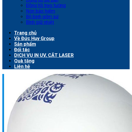
Đồng hồ treo tường
Nón bảo hiểm
Bộ bình gốm sứ
Bình giữ nhiệt
Trang chủ
Về Đức Huy Group
Sản phẩm
Đối tác
DỊCH VỤ IN UV, CẮT LASER
Quà tặng
Liên hệ