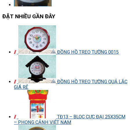
ĐẶT NHIỀU GẦN ĐÂY
ĐỒNG HỒ TREO TƯỜNG 0015
ĐỒNG HỒ TREO TƯỜNG QUẢ LẮC
GIÁ RẺ
TĐ13 – BLOC CỰC ĐẠI 25X35CM
– PHONG CẢNH VIỆT NAM