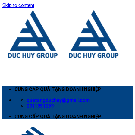
Skip to content
CUNG CẤP QUÀ TẶNG DOANH NGHIỆP
quatangduchuy@gmail.com
0911951059
CUNG CẤP QUÀ TẶNG DOANH NGHIỆP