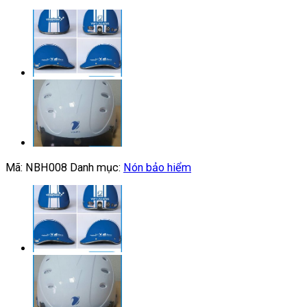
Mã:
NBH008
Danh mục:
Nón bảo hiểm