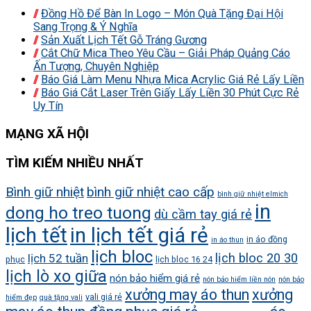
Đồng Hồ Để Bàn In Logo – Món Quà Tặng Đại Hội
Sang Trọng & Ý Nghĩa
Sản Xuất Lịch Tết Gỗ Tráng Gương
Cắt Chữ Mica Theo Yêu Cầu – Giải Pháp Quảng Cáo
Ấn Tượng, Chuyên Nghiệp
Báo Giá Làm Menu Nhựa Mica Acrylic Giá Rẻ Lấy Liền
Báo Giá Cắt Laser Trên Giấy Lấy Liền 30 Phút Cực Rẻ
Uy Tín
MẠNG XÃ HỘI
TÌM KIẾM NHIỀU NHẤT
Bình giữ nhiệt
bình giữ nhiệt cao cấp
bình giữ nhiệt elmich
in
dong ho treo tuong
dù cầm tay giá rẻ
lịch tết
in lịch tết giá rẻ
in áo đồng
in áo thun
lịch bloc
lịch bloc 20 30
lịch 52 tuần
phục
lịch bloc 16 24
lịch lò xo giữa
nón bảo hiểm giá rẻ
nón bảo hiểm liền nón
nón bảo
xưởng may áo thun
xưởng
vali giá rẻ
hiểm đẹp
quà tặng vali