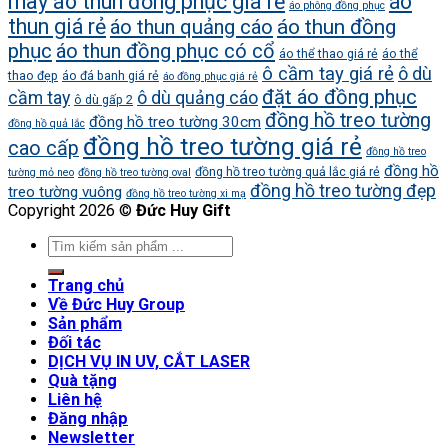
may áo thun đồng phục giá rẻ
áo
áo phông đồng phục
thun giá rẻ
áo thun quảng cáo
áo thun đồng
phục
áo thun đồng phục có cổ
áo thể thao giá rẻ
áo thể
ô cầm tay giá rẻ
ô dù
thao đẹp
áo đá banh giá rẻ
áo đồng phục giá rẻ
đặt áo đồng phục
cầm tay
ô dù quảng cáo
ô dù gấp 2
đồng hồ treo tường
đồng hồ treo tường 30cm
đồng hồ quả lắc
đồng hồ treo tường giá rẻ
cao cấp
đồng hồ treo
đồng hồ
đồng hồ treo tường quả lắc giá rẻ
tường mỏ neo
đồng hồ treo tường oval
đồng hồ treo tường đẹp
treo tường vuông
đồng hồ treo tường xi mạ
Copyright 2026 ©
Đức Huy Gift
Trang chủ
Về Đức Huy Group
Sản phẩm
Đối tác
DỊCH VỤ IN UV, CẮT LASER
Quà tặng
Liên hệ
Đăng nhập
Newsletter