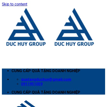
Skip to content
CUNG CẤP QUÀ TẶNG DOANH NGHIỆP
quatangduchuy@gmail.com
0911951059
CUNG CẤP QUÀ TẶNG DOANH NGHIỆP