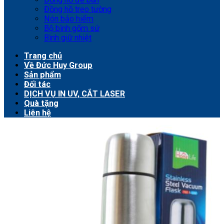
Đồng hồ treo tường
Nón bảo hiểm
Bộ bình gốm sứ
Bình giữ nhiệt
Trang chủ
Về Đức Huy Group
Sản phẩm
Đối tác
DỊCH VỤ IN UV, CẮT LASER
Quà tặng
Liên hệ