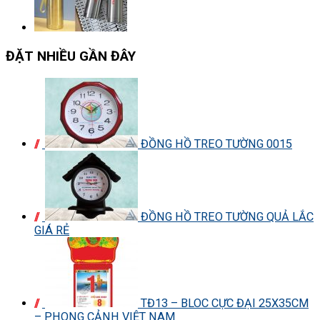
ĐẶT NHIỀU GẦN ĐÂY
ĐỒNG HỒ TREO TƯỜNG 0015
ĐỒNG HỒ TREO TƯỜNG QUẢ LẮC
GIÁ RẺ
TĐ13 – BLOC CỰC ĐẠI 25X35CM
– PHONG CẢNH VIỆT NAM