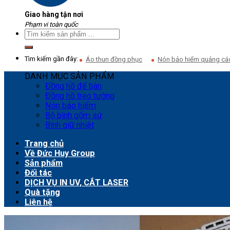
Giao hàng tận nơi
Phạm vi toàn quốc
Tìm kiếm gần đây:
Áo thun đồng phục
Nón bảo hiểm quảng cá
DANH MỤC SẢN PHẨM
Đồng hồ để bàn
Đồng hồ treo tường
Nón bảo hiểm
Bộ bình gốm sứ
Bình giữ nhiệt
Trang chủ
Về Đức Huy Group
Sản phẩm
Đối tác
DỊCH VỤ IN UV, CẮT LASER
Quà tặng
Liên hệ