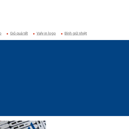
o
Giỏ quà tết
Valy in logo
Bình giữ nhiệt