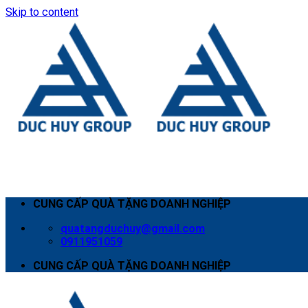
Skip to content
CUNG CẤP QUÀ TẶNG DOANH NGHIỆP
quatangduchuy@gmail.com
0911951059
CUNG CẤP QUÀ TẶNG DOANH NGHIỆP