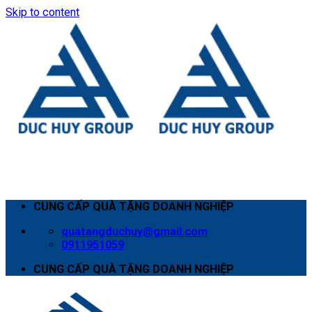
Skip to content
CUNG CẤP QUÀ TẶNG DOANH NGHIỆP
quatangduchuy@gmail.com
0911951059
CUNG CẤP QUÀ TẶNG DOANH NGHIỆP