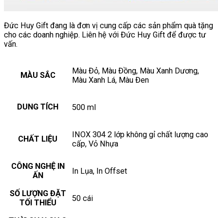
Đức Huy Gift đang là đơn vị cung cấp các sản phẩm quà tặng
cho các doanh nghiệp. Liên hệ với Đức Huy Gift để được tư
vấn.
Màu Đỏ, Màu Đồng, Màu Xanh Dương,
MÀU SẮC
Màu Xanh Lá, Màu Đen
DUNG TÍCH
500 ml
INOX 304 2 lớp không gỉ chất lượng cao
CHẤT LIỆU
cấp, Vỏ Nhựa
CÔNG NGHỆ IN
In Lụa, In Offset
ẤN
SỐ LƯỢNG ĐẶT
50 cái
TỐI THIỂU