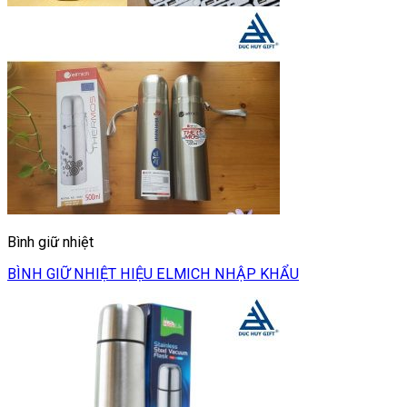
Bình giữ nhiệt
BÌNH GIỮ NHIỆT HIỆU ELMICH NHẬP KHẨU