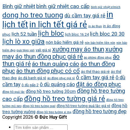
Bình giữ nhiệt
bình giữ nhiệt cao cấp
bình giữ nhiệt elmich
in
dong ho treo tuong
dù cầm tay giá rẻ
lịch tết
in lịch tết giá rẻ
in áo đồng
in áo thun
lịch bloc
lịch bloc 20 30
lịch 52 tuần
phục
lịch bloc 16 24
lịch lò xo giữa
nón bảo hiểm giá rẻ
nón bảo hiểm liền nón
nón bảo
xưởng may áo thun
xưởng
vali giá rẻ
hiểm đẹp
quà tặng vali
may áo thun đồng phục giá rẻ
áo
áo phông đồng phục
thun giá rẻ
áo thun quảng cáo
áo thun đồng
phục
áo thun đồng phục có cổ
áo thể thao giá rẻ
áo thể
ô cầm tay giá rẻ
ô dù
thao đẹp
áo đá banh giá rẻ
áo đồng phục giá rẻ
đặt áo đồng phục
cầm tay
ô dù quảng cáo
ô dù gấp 2
đồng hồ treo tường
đồng hồ treo tường 30cm
đồng hồ quả lắc
đồng hồ treo tường giá rẻ
cao cấp
đồng hồ treo
đồng hồ
đồng hồ treo tường quả lắc giá rẻ
tường mỏ neo
đồng hồ treo tường oval
đồng hồ treo tường đẹp
treo tường vuông
đồng hồ treo tường xi mạ
Copyright 2026 ©
Đức Huy Gift