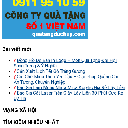
Bài viết mới
Đồng Hồ Để Bàn In Logo – Món Quà Tặng Đại Hội
Sang Trọng & Ý Nghĩa
Sản Xuất Lịch Tết Gỗ Tráng Gương
Cắt Chữ Mica Theo Yêu Cầu – Giải Pháp Quảng Cáo
Ấn Tượng, Chuyên Nghiệp
Báo Giá Làm Menu Nhựa Mica Acrylic Giá Rẻ Lấy Liền
Báo Giá Cắt Laser Trên Giấy Lấy Liền 30 Phút Cực Rẻ
Uy Tín
MẠNG XÃ HỘI
TÌM KIẾM NHIỀU NHẤT