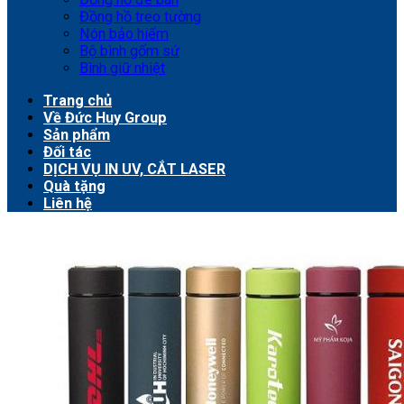
Đồng hồ treo tường
Nón bảo hiểm
Bộ bình gốm sứ
Bình giữ nhiệt
Trang chủ
Về Đức Huy Group
Sản phẩm
Đối tác
DỊCH VỤ IN UV, CẮT LASER
Quà tặng
Liên hệ