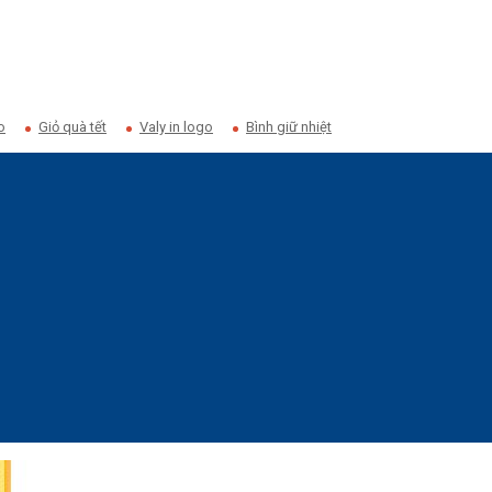
o
Giỏ quà tết
Valy in logo
Bình giữ nhiệt