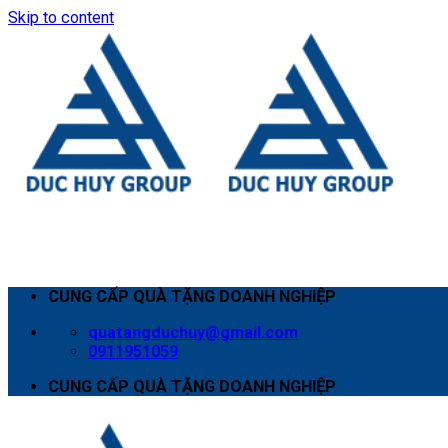
Skip to content
CUNG CẤP QUÀ TẶNG DOANH NGHIỆP
quatangduchuy@gmail.com
0911951059
CUNG CẤP QUÀ TẶNG DOANH NGHIỆP