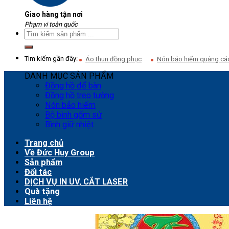
Giao hàng tận nơi
Phạm vi toàn quốc
Tìm kiếm gần đây:
Áo thun đồng phục
Nón bảo hiểm quảng cá
DANH MỤC SẢN PHẨM
Đồng hồ để bàn
Đồng hồ treo tường
Nón bảo hiểm
Bộ bình gốm sứ
Bình giữ nhiệt
Trang chủ
Về Đức Huy Group
Sản phẩm
Đối tác
DỊCH VỤ IN UV, CẮT LASER
Quà tặng
Liên hệ