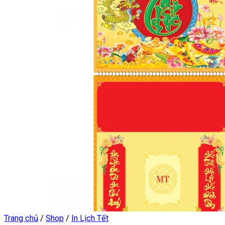
Trang chủ
/
Shop
/
In Lịch Tết