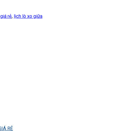
 giá rẻ
,
lịch lò xo giữa
IÁ RẺ