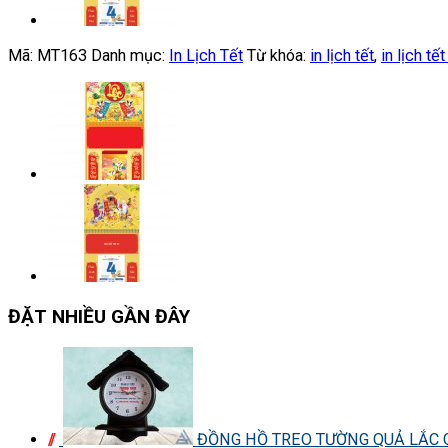
Mã:
MT163
Danh mục:
In Lịch Tết
Từ khóa:
in lịch tết
,
in lịch tết
ĐẶT NHIỀU GẦN ĐÂY
ĐỒNG HỒ TREO TƯỜNG QUẢ LẮC G