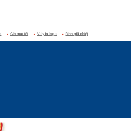
o
Giỏ quà tết
Valy in logo
Bình giữ nhiệt