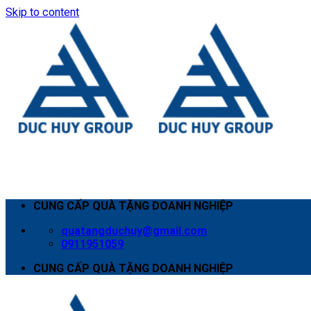
Skip to content
CUNG CẤP QUÀ TẶNG DOANH NGHIỆP
quatangduchuy@gmail.com
0911951059
CUNG CẤP QUÀ TẶNG DOANH NGHIỆP