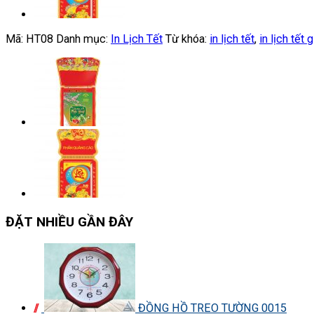
Mã:
HT08
Danh mục:
In Lịch Tết
Từ khóa:
in lịch tết
,
in lịch tết g
ĐẶT NHIỀU GẦN ĐÂY
ĐỒNG HỒ TREO TƯỜNG 0015