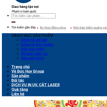
Giao hàng tận nơi
Phạm vi toàn quốc
Tìm kiếm gần đây:
Áo thun đồng phục
Nón bảo hiểm quảng cá
DANH MỤC SẢN PHẨM
Đồng hồ để bàn
Đồng hồ treo tường
Nón bảo hiểm
Bộ bình gốm sứ
Bình giữ nhiệt
Trang chủ
Về Đức Huy Group
Sản phẩm
Đối tác
DỊCH VỤ IN UV, CẮT LASER
Quà tặng
Liên hệ