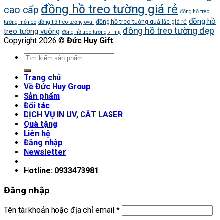
đồng hồ treo tường giá rẻ
cao cấp
đồng hồ treo
đồng hồ
đồng hồ treo tường quả lắc giá rẻ
tường mỏ neo
đồng hồ treo tường oval
đồng hồ treo tường đẹp
treo tường vuông
đồng hồ treo tường xi mạ
Copyright 2026 ©
Đức Huy Gift
Trang chủ
Về Đức Huy Group
Sản phẩm
Đối tác
DỊCH VỤ IN UV, CẮT LASER
Quà tặng
Liên hệ
Đăng nhập
Newsletter
Hotline: 0933473981
Đăng nhập
Tên tài khoản hoặc địa chỉ email
*