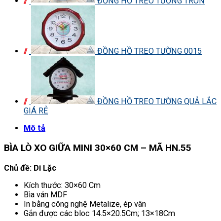
ĐỒNG HỒ TREO TƯỜNG TRÒN
ĐỒNG HỒ TREO TƯỜNG 0015
ĐỒNG HỒ TREO TƯỜNG QUẢ LẮC
GIÁ RẺ
Mô tả
BÌA LÒ XO GIỮA MINI 30×60 CM – MÃ HN.55
Chủ đề: Di Lặc
Kích thước: 30×60 Cm
Bìa ván MDF
In bằng công nghệ Metalize, ép vân
Gắn được các bloc 14.5×20.5Cm; 13×18Cm