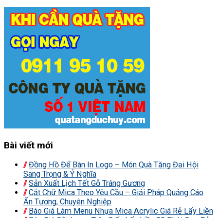
Bài viết mới
Đồng Hồ Để Bàn In Logo – Món Quà Tặng Đại Hội
Sang Trọng & Ý Nghĩa
Sản Xuất Lịch Tết Gỗ Tráng Gương
Cắt Chữ Mica Theo Yêu Cầu – Giải Pháp Quảng Cáo
Ấn Tượng, Chuyên Nghiệp
Báo Giá Làm Menu Nhựa Mica Acrylic Giá Rẻ Lấy Liền