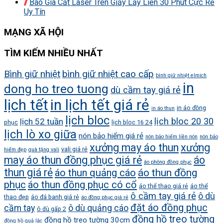
Báo Giá Cắt Laser Trên Giấy Lấy Liền 30 Phút Cực Rẻ
Uy Tín
MẠNG XÃ HỘI
TÌM KIẾM NHIỀU NHẤT
Bình giữ nhiệt
bình giữ nhiệt cao cấp
bình giữ nhiệt elmich
in
dong ho treo tuong
dù cầm tay giá rẻ
lịch tết
in lịch tết giá rẻ
in áo đồng
in áo thun
lịch bloc
lịch bloc 20 30
lịch 52 tuần
phục
lịch bloc 16 24
lịch lò xo giữa
nón bảo hiểm giá rẻ
nón bảo hiểm liền nón
nón bảo
xưởng may áo thun
xưởng
vali giá rẻ
hiểm đẹp
quà tặng vali
may áo thun đồng phục giá rẻ
áo
áo phông đồng phục
thun giá rẻ
áo thun quảng cáo
áo thun đồng
phục
áo thun đồng phục có cổ
áo thể thao giá rẻ
áo thể
ô cầm tay giá rẻ
ô dù
thao đẹp
áo đá banh giá rẻ
áo đồng phục giá rẻ
đặt áo đồng phục
cầm tay
ô dù quảng cáo
ô dù gấp 2
đồng hồ treo tường
đồng hồ treo tường 30cm
đồng hồ quả lắc