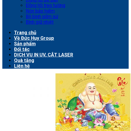
Đồng hồ treo tường
Nón bảo hiểm
Bộ bình gốm sứ
Bình giữ nhiệt
Trang chủ
Về Đức Huy Group
Sản phẩm
Đối tác
DỊCH VỤ IN UV, CẮT LASER
Quà tặng
Liên hệ