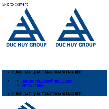
Skip to content
CUNG CẤP QUÀ TẶNG DOANH NGHIỆP
quatangduchuy@gmail.com
0911951059
CUNG CẤP QUÀ TẶNG DOANH NGHIỆP