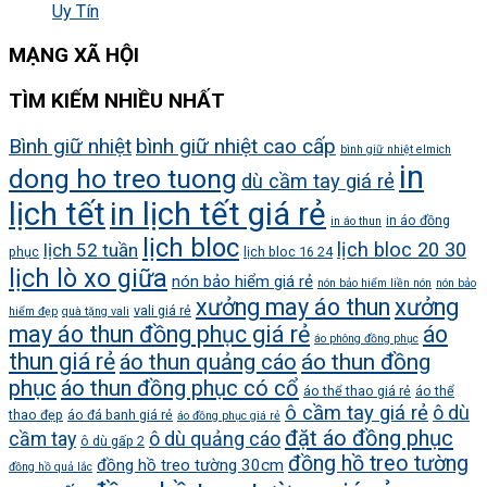
Uy Tín
MẠNG XÃ HỘI
TÌM KIẾM NHIỀU NHẤT
Bình giữ nhiệt
bình giữ nhiệt cao cấp
bình giữ nhiệt elmich
in
dong ho treo tuong
dù cầm tay giá rẻ
lịch tết
in lịch tết giá rẻ
in áo đồng
in áo thun
lịch bloc
lịch bloc 20 30
lịch 52 tuần
phục
lịch bloc 16 24
lịch lò xo giữa
nón bảo hiểm giá rẻ
nón bảo hiểm liền nón
nón bảo
xưởng may áo thun
xưởng
vali giá rẻ
hiểm đẹp
quà tặng vali
may áo thun đồng phục giá rẻ
áo
áo phông đồng phục
thun giá rẻ
áo thun quảng cáo
áo thun đồng
phục
áo thun đồng phục có cổ
áo thể thao giá rẻ
áo thể
ô cầm tay giá rẻ
ô dù
thao đẹp
áo đá banh giá rẻ
áo đồng phục giá rẻ
đặt áo đồng phục
cầm tay
ô dù quảng cáo
ô dù gấp 2
đồng hồ treo tường
đồng hồ treo tường 30cm
đồng hồ quả lắc