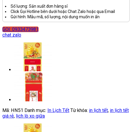
Số lượng: Sản xuất đơn hàng sỉ
Click Gọi Hotline bên dưới hoặc Chat Zalo hoặc qua Email
Gửi hình: Mẫu mã, số lượng, nội dung muốn in ấn
GỌI: 0933473981
chat zalo
Mã:
HN51
Danh mục:
In Lịch Tết
Từ khóa:
in lịch tết
,
in lịch tết
giá rẻ
,
lịch lò xo giữa