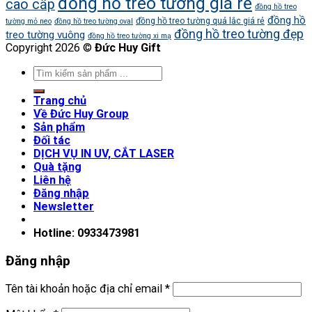
đồng hồ treo tường giá rẻ
cao cấp
đồng hồ treo
đồng hồ
đồng hồ treo tường quả lắc giá rẻ
tường mỏ neo
đồng hồ treo tường oval
đồng hồ treo tường đẹp
treo tường vuông
đồng hồ treo tường xi mạ
Copyright 2026 ©
Đức Huy Gift
Trang chủ
Về Đức Huy Group
Sản phẩm
Đối tác
DỊCH VỤ IN UV, CẮT LASER
Quà tặng
Liên hệ
Đăng nhập
Newsletter
Hotline: 0933473981
Đăng nhập
Tên tài khoản hoặc địa chỉ email
*