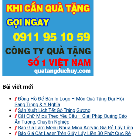
Bài viết mới
Đồng Hồ Để Bàn In Logo – Món Quà Tặng Đại Hội
Sang Trọng & Ý Nghĩa
Sản Xuất Lịch Tết Gỗ Tráng Gương
Cắt Chữ Mica Theo Yêu Cầu – Giải Pháp Quảng Cáo
Ấn Tượng, Chuyên Nghiệp
Báo Giá Làm Menu Nhựa Mica Acrylic Giá Rẻ Lấy Liền
Báo Giá Cắt Laser Trên Giấy Lấy Liền 30 Phút Cực Rẻ