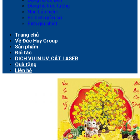
Đồng hồ treo tường
Nón bảo hiểm
Bộ bình gốm sứ
Bình giữ nhiệt
Trang chủ
Về Đức Huy Group
Sản phẩm
Đối tác
DỊCH VỤ IN UV, CẮT LASER
Quà tặng
Liên hệ