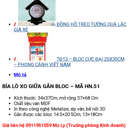
ĐỒNG HỒ TREO TƯỜNG QUẢ LẮC
GIÁ RẺ
TĐ13 – BLOC CỰC ĐẠI 25X35CM
– PHONG CẢNH VIỆT NAM
Mô tả
BÌA LÒ XO GIỮA GẮN BLOC – MÃ HN.51
Kích thước: 34x37Cm; mở rộng 37×68 Cm
Chất liệu ván MDF
In theo công nghệ Metalize, ép vân, bế nổi 3D
Gắn được các bloc 14.5×20.5Cm; 13×18Cm
Giá liên hệ 0911951059 Ms Ly (Trưởng phòng Kinh doanh)