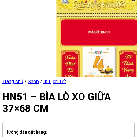
Trang chủ
/
Shop
/
In Lịch Tết
HN51 – BÌA LÒ XO GIỮA
37×68 CM
Hướng dẫn đặt hàng: