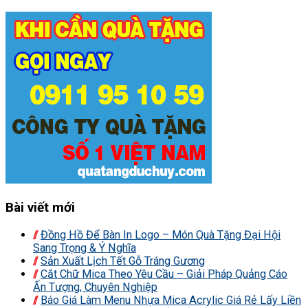
Bài viết mới
Đồng Hồ Để Bàn In Logo – Món Quà Tặng Đại Hội
Sang Trọng & Ý Nghĩa
Sản Xuất Lịch Tết Gỗ Tráng Gương
Cắt Chữ Mica Theo Yêu Cầu – Giải Pháp Quảng Cáo
Ấn Tượng, Chuyên Nghiệp
Báo Giá Làm Menu Nhựa Mica Acrylic Giá Rẻ Lấy Liền