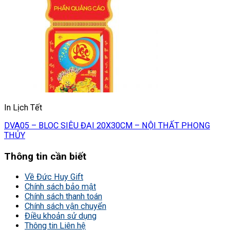
In Lịch Tết
DVA05 – BLOC SIÊU ĐẠI 20X30CM – NỘI THẤT PHONG
THỦY
Thông tin cần biết
Về Đức Huy Gift
Chính sách bảo mật
Chính sách thanh toán
Chính sách vận chuyển
Điều khoản sử dụng
Thông tin Liên hệ