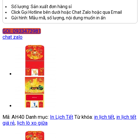
Số lượng: Sản xuất đơn hàng sỉ
Click Gọi Hotline bên dưới hoặc Chat Zalo hoặc qua Email
Gửi hình: Mẫu mã, số lượng, nội dung muốn in ấn
GỌI: 0933473981
chat zalo
Mã:
AH40
Danh mục:
In Lịch Tết
Từ khóa:
in lịch tết
,
in lịch tết
giá rẻ
,
lịch lò xo giữa