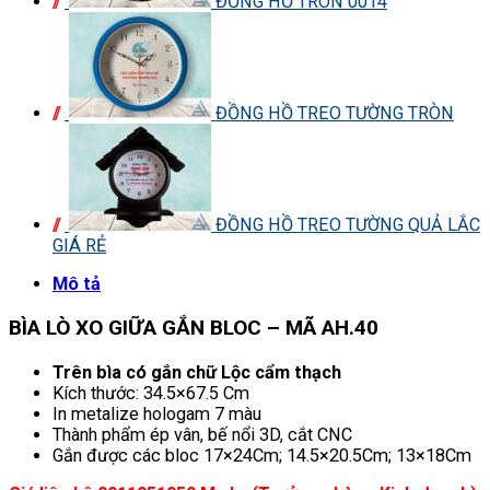
ĐỒNG HỒ TRÒN 0014
ĐỒNG HỒ TREO TƯỜNG TRÒN
ĐỒNG HỒ TREO TƯỜNG QUẢ LẮC
GIÁ RẺ
Mô tả
BÌA LÒ XO GIỮA GẮN BLOC – MÃ AH.40
Trên bìa có gắn chữ Lộc cẩm thạch
Kích thước: 34.5×67.5 Cm
In metalize hologam 7 màu
Thành phẩm ép vân, bế nổi 3D, cắt CNC
Gắn được các bloc 17×24Cm; 14.5×20.5Cm; 13×18Cm