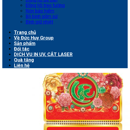
Đồng hồ treo tường
Nón bảo hiểm
Bộ bình gốm sứ
Bình giữ nhiệt
Trang chủ
Về Đức Huy Group
Sản phẩm
Đối tác
DỊCH VỤ IN UV, CẮT LASER
Quà tặng
Liên hệ