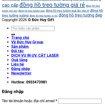
đồng hồ treo tường giá rẻ
cao cấp
đồng hồ treo
đồng hồ
đồng hồ treo tường quả lắc giá rẻ
tường mỏ neo
đồng hồ treo tường oval
đồng hồ treo tường đẹp
treo tường vuông
đồng hồ treo tường xi mạ
Copyright 2026 ©
Đức Huy Gift
Trang chủ
Về Đức Huy Group
Sản phẩm
Đối tác
DỊCH VỤ IN UV, CẮT LASER
Quà tặng
Liên hệ
Đăng nhập
Newsletter
Hotline: 0933473981
Đăng nhập
Tên tài khoản hoặc địa chỉ email
*