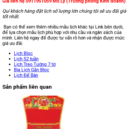
Giá liên hệ 0911951059 Ms Ly (Trưởng phòng Kinh doanh)
Quí khách hàng đặt lịch số lượng lớn chúng tôi sẽ ưu đãi giá
tốt nhất.
Bạn có thể xem thêm nhiều mẫu lịch khác tại Link bên dưới,
để lựa chọn mẫu lịch phù hợp với nhu cầu và ngân sách của
mình. Liên hệ ngay để được tư vấn rõ hơn và nhận được mức
giá ưu đãi.
Lịch Bloc
Lịch 52 tuần
Lịch Treo Tường 7 tờ
Bìa Lịch Gắn Bloc
Lịch Để Bàn
Sản phẩm liên quan