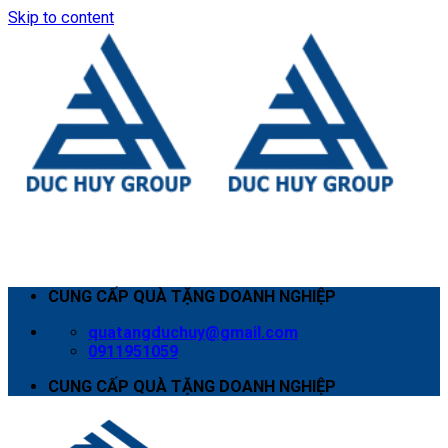
Skip to content
CUNG CẤP QUÀ TẶNG DOANH NGHIỆP
quatangduchuy@gmail.com
0911951059
CUNG CẤP QUÀ TẶNG DOANH NGHIỆP