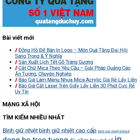
Bài viết mới
Đồng Hồ Để Bàn In Logo – Món Quà Tặng Đại Hội
Sang Trọng & Ý Nghĩa
Sản Xuất Lịch Tết Gỗ Tráng Gương
Cắt Chữ Mica Theo Yêu Cầu – Giải Pháp Quảng Cáo
Ấn Tượng, Chuyên Nghiệp
Báo Giá Làm Menu Nhựa Mica Acrylic Giá Rẻ Lấy Liền
Báo Giá Cắt Laser Trên Giấy Lấy Liền 30 Phút Cực Rẻ
Uy Tín
MẠNG XÃ HỘI
TÌM KIẾM NHIỀU NHẤT
Bình giữ nhiệt
bình giữ nhiệt cao cấp
bình giữ nhiệt elmich
in
dong ho treo tuong