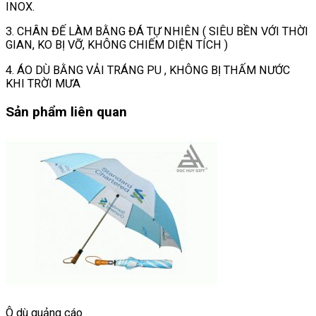
INOX.
3. CHÂN ĐẾ LÀM BẰNG ĐÁ TỰ NHIÊN ( SIÊU BỀN VỚI THỜI
GIAN, KO BỊ VỠ, KHÔNG CHIẾM DIỆN TÍCH )
4. ÁO DÙ BẰNG VẢI TRÁNG PU , KHÔNG BỊ THẤM NƯỚC
KHI TRỜI MƯA
Sản phẩm liên quan
Ô dù quảng cáo