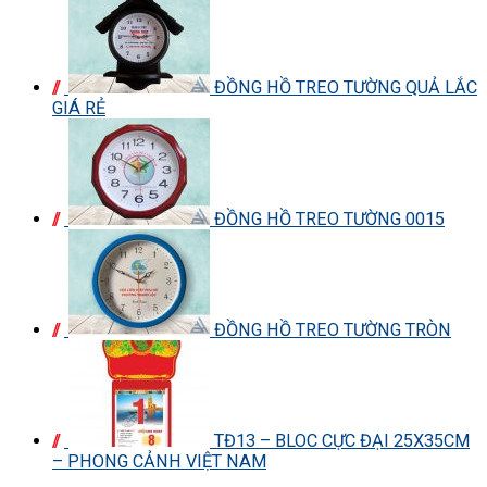
ĐỒNG HỒ TREO TƯỜNG QUẢ LẮC
GIÁ RẺ
ĐỒNG HỒ TREO TƯỜNG 0015
ĐỒNG HỒ TREO TƯỜNG TRÒN
TĐ13 – BLOC CỰC ĐẠI 25X35CM
– PHONG CẢNH VIỆT NAM