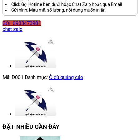
Click Gọi Hotline bên dưới hoặc Chat Zalo hoặc qua Email
Gửi hình: Mẫu mã, số lượng, nội dung muốn in ấn
GỌI: 0933473981
chat zalo
Mã:
D001
Danh mục:
Ô dù quảng cáo
ĐẶT NHIỀU GẦN ĐÂY