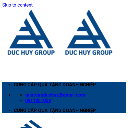
Skip to content
CUNG CẤP QUÀ TẶNG DOANH NGHIỆP
quatangduchuy@gmail.com
0911951059
CUNG CẤP QUÀ TẶNG DOANH NGHIỆP