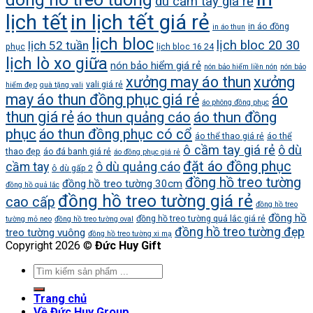
dù cầm tay giá rẻ
lịch tết
in lịch tết giá rẻ
in áo đồng
in áo thun
lịch bloc
lịch bloc 20 30
lịch 52 tuần
phục
lịch bloc 16 24
lịch lò xo giữa
nón bảo hiểm giá rẻ
nón bảo hiểm liền nón
nón bảo
xưởng may áo thun
xưởng
vali giá rẻ
hiểm đẹp
quà tặng vali
may áo thun đồng phục giá rẻ
áo
áo phông đồng phục
thun giá rẻ
áo thun quảng cáo
áo thun đồng
phục
áo thun đồng phục có cổ
áo thể thao giá rẻ
áo thể
ô cầm tay giá rẻ
ô dù
thao đẹp
áo đá banh giá rẻ
áo đồng phục giá rẻ
đặt áo đồng phục
cầm tay
ô dù quảng cáo
ô dù gấp 2
đồng hồ treo tường
đồng hồ treo tường 30cm
đồng hồ quả lắc
đồng hồ treo tường giá rẻ
cao cấp
đồng hồ treo
đồng hồ
đồng hồ treo tường quả lắc giá rẻ
tường mỏ neo
đồng hồ treo tường oval
đồng hồ treo tường đẹp
treo tường vuông
đồng hồ treo tường xi mạ
Copyright 2026 ©
Đức Huy Gift
Trang chủ
Về Đức Huy Group