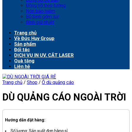
Đồng hồ treo tường
Nón bảo hiểm
Bộ bình gốm sứ
Bình giữ nhiệt
Trang chủ
Về Đức Huy Group
Sản phẩm
Đối tác
DỊCH VỤ IN UV, CẮT LASER
Quà tặng
Liên hệ
Trang chủ
/
Shop
/
Ô dù quảng cáo
DÙ QUẢNG CÁO NGOÀI TRỜI
Hướng dẫn đặt hàng:
Số lượng: Sản xuất đơn hàng sỉ