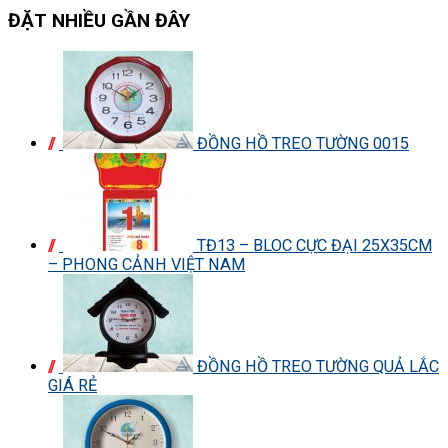
ĐẶT NHIỀU GẦN ĐÂY
ĐỒNG HỒ TREO TƯỜNG 0015
TĐ13 – BLOC CỰC ĐẠI 25X35CM
– PHONG CẢNH VIỆT NAM
ĐỒNG HỒ TREO TƯỜNG QUẢ LẮC
GIÁ RẺ