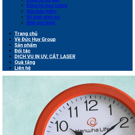
Đồng hồ treo tường
Nón bảo hiểm
Bộ bình gốm sứ
Bình giữ nhiệt
Trang chủ
Về Đức Huy Group
Sản phẩm
Đối tác
DỊCH VỤ IN UV, CẮT LASER
Quà tặng
Liên hệ