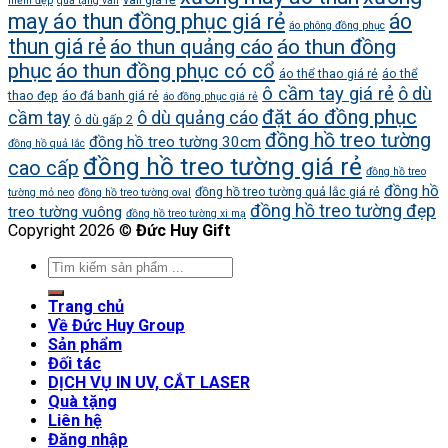
hiểm đẹp
quà tặng vali
may áo thun đồng phục giá rẻ
áo
áo phông đồng phục
thun giá rẻ
áo thun quảng cáo
áo thun đồng
phục
áo thun đồng phục có cổ
áo thể thao giá rẻ
áo thể
ô cầm tay giá rẻ
ô dù
thao đẹp
áo đá banh giá rẻ
áo đồng phục giá rẻ
đặt áo đồng phục
cầm tay
ô dù quảng cáo
ô dù gấp 2
đồng hồ treo tường
đồng hồ treo tường 30cm
đồng hồ quả lắc
đồng hồ treo tường giá rẻ
cao cấp
đồng hồ treo
đồng hồ
đồng hồ treo tường quả lắc giá rẻ
tường mỏ neo
đồng hồ treo tường oval
đồng hồ treo tường đẹp
treo tường vuông
đồng hồ treo tường xi mạ
Copyright 2026 ©
Đức Huy Gift
Trang chủ
Về Đức Huy Group
Sản phẩm
Đối tác
DỊCH VỤ IN UV, CẮT LASER
Quà tặng
Liên hệ
Đăng nhập