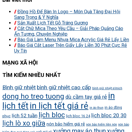
Đồng Hồ Để Bàn In Logo – Món Quà Tặng Đại Hội
Sang Trọng & Ý Nghĩa
Sản Xuất Lịch Tết Gỗ Tráng Gương
Cắt Chữ Mica Theo Yêu Cầu – Giải Pháp Quảng Cáo
Ấn Tượng, Chuyên Nghiệp
Báo Giá Làm Menu Nhựa Mica Acrylic Giá Rẻ Lấy Liền
Báo Giá Cắt Laser Trên Giấy Lấy Liền 30 Phút Cực Rẻ
Uy Tín
MẠNG XÃ HỘI
TÌM KIẾM NHIỀU NHẤT
Bình giữ nhiệt
bình giữ nhiệt cao cấp
bình giữ nhiệt elmich
in
dong ho treo tuong
dù cầm tay giá rẻ
lịch tết
in lịch tết giá rẻ
in áo đồng
in áo thun
lịch bloc
lịch bloc 20 30
lịch 52 tuần
phục
lịch bloc 16 24
lịch lò xo giữa
nón bảo hiểm giá rẻ
nón bảo hiểm liền nón
nón bảo
xưởng may áo thun
xưởng
vali giá rẻ