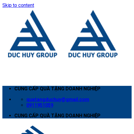
Skip to content
CUNG CẤP QUÀ TẶNG DOANH NGHIỆP
quatangduchuy@gmail.com
0911951059
CUNG CẤP QUÀ TẶNG DOANH NGHIỆP