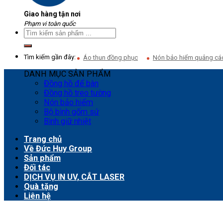
Giao hàng tận nơi
Phạm vi toàn quốc
Tìm kiếm gần đây:
Áo thun đồng phục
Nón bảo hiểm quảng cá
DANH MỤC SẢN PHẨM
Đồng hồ để bàn
Đồng hồ treo tường
Nón bảo hiểm
Bộ bình gốm sứ
Bình giữ nhiệt
Trang chủ
Về Đức Huy Group
Sản phẩm
Đối tác
DỊCH VỤ IN UV, CẮT LASER
Quà tặng
Liên hệ