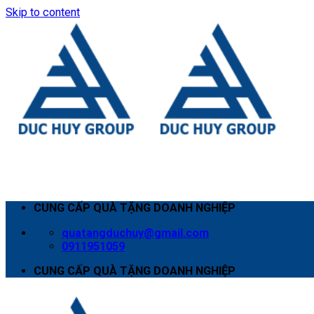
Skip to content
CUNG CẤP QUÀ TẶNG DOANH NGHIỆP
quatangduchuy@gmail.com
0911951059
CUNG CẤP QUÀ TẶNG DOANH NGHIỆP