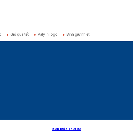
o
Giỏ quà tết
Valy in logo
Bình giữ nhiệt
Kiến thức Thiết Kế