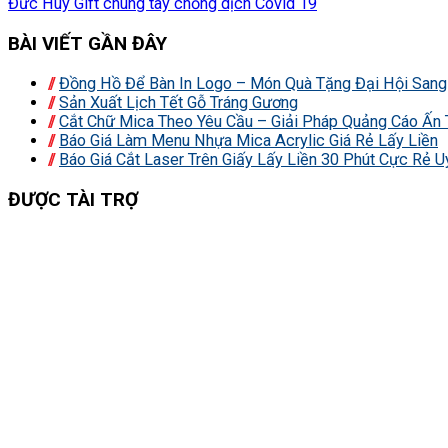
Đức Huy Gift chung tay chống dịch Covid 19
BÀI VIẾT GẦN ĐÂY
Đồng Hồ Để Bàn In Logo – Món Quà Tặng Đại Hội Sang 
Sản Xuất Lịch Tết Gỗ Tráng Gương
Cắt Chữ Mica Theo Yêu Cầu – Giải Pháp Quảng Cáo Ấn
Báo Giá Làm Menu Nhựa Mica Acrylic Giá Rẻ Lấy Liền
Báo Giá Cắt Laser Trên Giấy Lấy Liền 30 Phút Cực Rẻ U
ĐƯỢC TÀI TRỢ