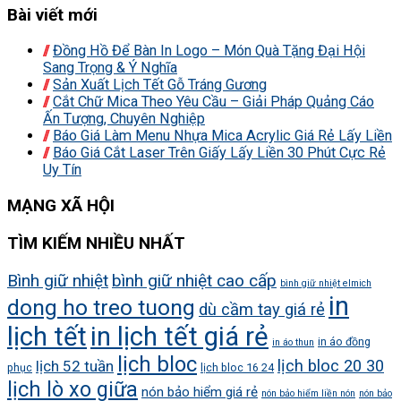
Bài viết mới
Đồng Hồ Để Bàn In Logo – Món Quà Tặng Đại Hội
Sang Trọng & Ý Nghĩa
Sản Xuất Lịch Tết Gỗ Tráng Gương
Cắt Chữ Mica Theo Yêu Cầu – Giải Pháp Quảng Cáo
Ấn Tượng, Chuyên Nghiệp
Báo Giá Làm Menu Nhựa Mica Acrylic Giá Rẻ Lấy Liền
Báo Giá Cắt Laser Trên Giấy Lấy Liền 30 Phút Cực Rẻ
Uy Tín
MẠNG XÃ HỘI
TÌM KIẾM NHIỀU NHẤT
Bình giữ nhiệt
bình giữ nhiệt cao cấp
bình giữ nhiệt elmich
in
dong ho treo tuong
dù cầm tay giá rẻ
lịch tết
in lịch tết giá rẻ
in áo đồng
in áo thun
lịch bloc
lịch bloc 20 30
lịch 52 tuần
phục
lịch bloc 16 24
lịch lò xo giữa
nón bảo hiểm giá rẻ
nón bảo hiểm liền nón
nón bảo