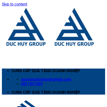
Skip to content
CUNG CẤP QUÀ TẶNG DOANH NGHIỆP
quatangduchuy@gmail.com
0911951059
CUNG CẤP QUÀ TẶNG DOANH NGHIỆP