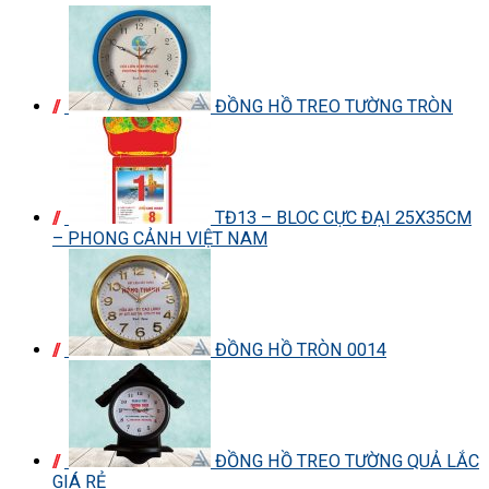
ĐỒNG HỒ TREO TƯỜNG TRÒN
TĐ13 – BLOC CỰC ĐẠI 25X35CM
– PHONG CẢNH VIỆT NAM
ĐỒNG HỒ TRÒN 0014
ĐỒNG HỒ TREO TƯỜNG QUẢ LẮC
GIÁ RẺ