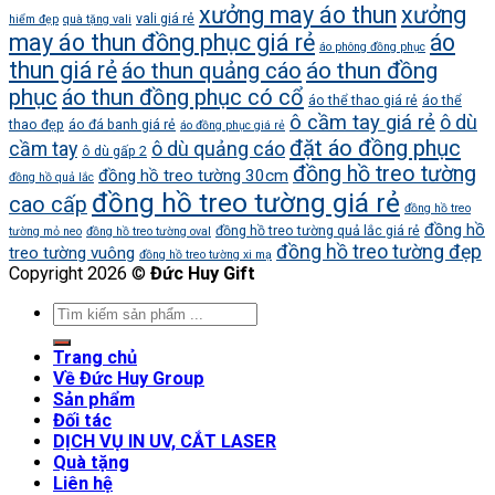
xưởng may áo thun
xưởng
vali giá rẻ
hiểm đẹp
quà tặng vali
may áo thun đồng phục giá rẻ
áo
áo phông đồng phục
thun giá rẻ
áo thun quảng cáo
áo thun đồng
phục
áo thun đồng phục có cổ
áo thể thao giá rẻ
áo thể
ô cầm tay giá rẻ
ô dù
thao đẹp
áo đá banh giá rẻ
áo đồng phục giá rẻ
đặt áo đồng phục
cầm tay
ô dù quảng cáo
ô dù gấp 2
đồng hồ treo tường
đồng hồ treo tường 30cm
đồng hồ quả lắc
đồng hồ treo tường giá rẻ
cao cấp
đồng hồ treo
đồng hồ
đồng hồ treo tường quả lắc giá rẻ
tường mỏ neo
đồng hồ treo tường oval
đồng hồ treo tường đẹp
treo tường vuông
đồng hồ treo tường xi mạ
Copyright 2026 ©
Đức Huy Gift
Trang chủ
Về Đức Huy Group
Sản phẩm
Đối tác
DỊCH VỤ IN UV, CẮT LASER
Quà tặng
Liên hệ