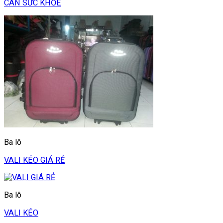
CÂN SỨC KHỎE
Ba lô
VALI KÉO GIÁ RẺ
Ba lô
VALI KÉO