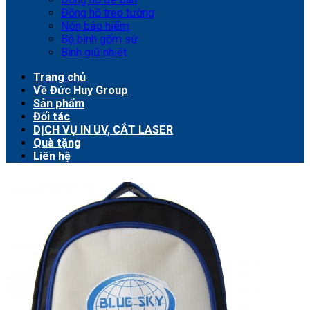
Đồng hồ treo tường
Nón bảo hiểm
Bộ bình gốm sứ
Bình giữ nhiệt
Trang chủ
Về Đức Huy Group
Sản phẩm
Đối tác
DỊCH VỤ IN UV, CẮT LASER
Quà tặng
Liên hệ