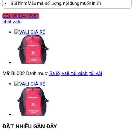
Gửi hình: Mẫu mã, số lượng, nội dung muốn in ấn
GỌI: 0933473981
chat zalo
Mã:
BL002
Danh mục:
Ba lô, vali, túi xách, túi vải
ĐẶT NHIỀU GẦN ĐÂY