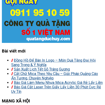
Bài viết mới
Đồng Hồ Để Bàn In Logo – Món Quà Tặng Đại Hội
Sang Trọng & Ý Nghĩa
Sản Xuất Lịch Tết Gỗ Tráng Gương
Cắt Chữ Mica Theo Yêu Cầu – Giải Pháp Quảng Cáo
Ấn Tượng, Chuyên Nghiệp
Báo Giá Làm Menu Nhựa Mica Acrylic Giá Rẻ Lấy Liền
Báo Giá Cắt Laser Trên Giấy Lấy Liền 30 Phút Cực Rẻ
Uy Tín
MẠNG XÃ HỘI