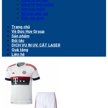
Đồng hồ treo tường
Nón bảo hiểm
Bộ bình gốm sứ
Bình giữ nhiệt
Trang chủ
Về Đức Huy Group
Sản phẩm
Đối tác
DỊCH VỤ IN UV, CẮT LASER
Quà tặng
Liên hệ