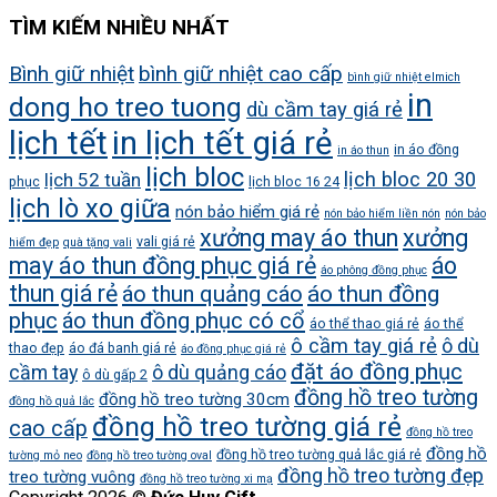
TÌM KIẾM NHIỀU NHẤT
Bình giữ nhiệt
bình giữ nhiệt cao cấp
bình giữ nhiệt elmich
in
dong ho treo tuong
dù cầm tay giá rẻ
lịch tết
in lịch tết giá rẻ
in áo đồng
in áo thun
lịch bloc
lịch bloc 20 30
lịch 52 tuần
phục
lịch bloc 16 24
lịch lò xo giữa
nón bảo hiểm giá rẻ
nón bảo hiểm liền nón
nón bảo
xưởng may áo thun
xưởng
vali giá rẻ
hiểm đẹp
quà tặng vali
may áo thun đồng phục giá rẻ
áo
áo phông đồng phục
thun giá rẻ
áo thun quảng cáo
áo thun đồng
phục
áo thun đồng phục có cổ
áo thể thao giá rẻ
áo thể
ô cầm tay giá rẻ
ô dù
thao đẹp
áo đá banh giá rẻ
áo đồng phục giá rẻ
đặt áo đồng phục
cầm tay
ô dù quảng cáo
ô dù gấp 2
đồng hồ treo tường
đồng hồ treo tường 30cm
đồng hồ quả lắc
đồng hồ treo tường giá rẻ
cao cấp
đồng hồ treo
đồng hồ
đồng hồ treo tường quả lắc giá rẻ
tường mỏ neo
đồng hồ treo tường oval
đồng hồ treo tường đẹp
treo tường vuông
đồng hồ treo tường xi mạ