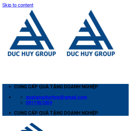
Skip to content
CUNG CẤP QUÀ TẶNG DOANH NGHIỆP
quatangduchuy@gmail.com
0911951059
CUNG CẤP QUÀ TẶNG DOANH NGHIỆP