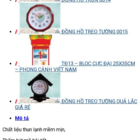
ĐỒNG HỒ TREO TƯỜNG 0015
TĐ13 – BLOC CỰC ĐẠI 25X35CM
– PHONG CẢNH VIỆT NAM
ĐỒNG HỒ TREO TƯỜNG QUẢ LẮC
GIÁ RẺ
Mô tả
Chất liệu thun lạnh mềm mịn,