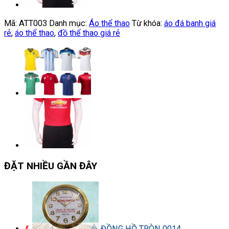
Mã:
ATT003
Danh mục:
Áo thể thao
Từ khóa:
áo đá banh giá
rẻ
,
áo thể thao
,
đồ thể thao giá rẻ
ĐẶT NHIỀU GẦN ĐÂY
ĐỒNG HỒ TRÒN 0014