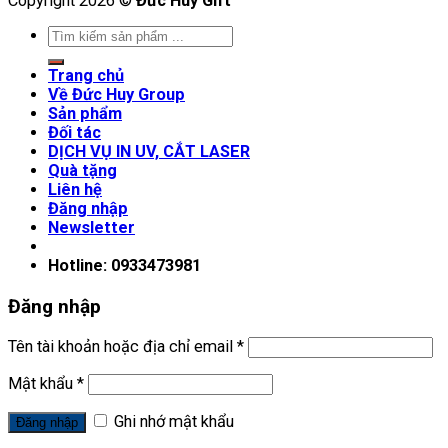
Copyright 2026 ©
Đức Huy Gift
Trang chủ
Về Đức Huy Group
Sản phẩm
Đối tác
DỊCH VỤ IN UV, CẮT LASER
Quà tặng
Liên hệ
Đăng nhập
Newsletter
Hotline: 0933473981
Đăng nhập
Tên tài khoản hoặc địa chỉ email
*
Mật khẩu
*
Ghi nhớ mật khẩu